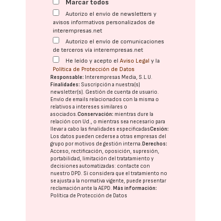
Marcar todos
Autorizo el envío de newsletters y
avisos informativos personalizados de
interempresas.net
Autorizo el envío de comunicaciones
de terceros vía interempresas.net
He leído y acepto el
Aviso Legal
y la
Política de Protección de Datos
Responsable:
Interempresas Media, S.L.U.
Finalidades:
Suscripción a nuestra(s)
newsletter(s). Gestión de cuenta de usuario.
Envío de emails relacionados con la misma o
relativos a intereses similares o
asociados.
Conservación:
mientras dure la
relación con Ud., o mientras sea necesario para
llevar a cabo las finalidades especificadas
Cesión:
Los datos pueden cederse a otras
empresas del
grupo
por motivos de gestión interna.
Derechos:
Acceso, rectificación, oposición, supresión,
portabilidad, limitación del tratatamiento y
decisiones automatizadas:
contacte con
nuestro DPD
. Si considera que el tratamiento no
se ajusta a la normativa vigente, puede presentar
reclamación ante la
AEPD
.
Más información:
Política de Protección de Datos