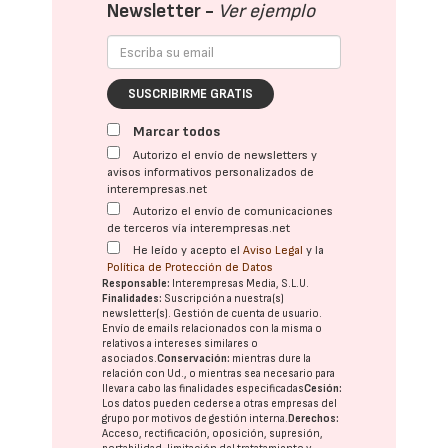
Newsletter -
Ver ejemplo
SUSCRIBIRME GRATIS
Marcar todos
Autorizo el envío de newsletters y
avisos informativos personalizados de
interempresas.net
Autorizo el envío de comunicaciones
de terceros vía interempresas.net
He leído y acepto el
Aviso Legal
y la
Política de Protección de Datos
Responsable:
Interempresas Media, S.L.U.
Finalidades:
Suscripción a nuestra(s)
newsletter(s). Gestión de cuenta de usuario.
Envío de emails relacionados con la misma o
relativos a intereses similares o
asociados.
Conservación:
mientras dure la
relación con Ud., o mientras sea necesario para
llevar a cabo las finalidades especificadas
Cesión:
Los datos pueden cederse a otras
empresas del
grupo
por motivos de gestión interna.
Derechos:
Acceso, rectificación, oposición, supresión,