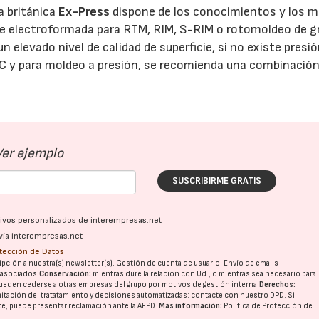
a británica
Ex-Press
dispone de los conocimientos y los m
icie electroformada para RTM, RIM, S-RIM o rotomoldeo de 
elevado nivel de calidad de superficie, si no existe presi
C y para moldeo a presión, se recomienda una combinación
Ver ejemplo
SUSCRIBIRME GRATIS
ativos personalizados de interempresas.net
vía interempresas.net
otección de Datos
pción a nuestra(s) newsletter(s). Gestión de cuenta de usuario. Envío de emails
o asociados.
Conservación:
mientras dure la relación con Ud., o mientras sea necesario para
ueden cederse a otras
empresas del grupo
por motivos de gestión interna.
Derechos:
imitación del tratatamiento y decisiones automatizadas:
contacte con nuestro DPD
. Si
nte, puede presentar reclamación ante la
AEPD
.
Más información:
Política de Protección de