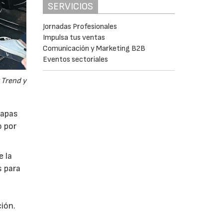
SERVICIOS
Jornadas Profesionales
Impulsa tus ventas
Comunicación y Marketing B2B
Eventos sectoriales
 Trend y
tapas
o por
e la
s para
ión.