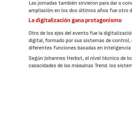
Las jornadas también sirvieron para dar a co
ampliación en los dos últimos años fue otro d
La digitalización gana protagonismo
Otro de los ejes del evento fue la digitaliza
digital, formado por sus sistemas de control,
diferentes funciones basadas en inteligencia a
Según Johannes Herbst, el nivel técnico de l
capacidades de las máquinas Trend, los sistem
integradas. Asimismo, indicó que durante am
recibieron consultas directas sobre la nueva 
EMPRESAS O ENTIDADES RELACIONAD
Arburg, S.A.