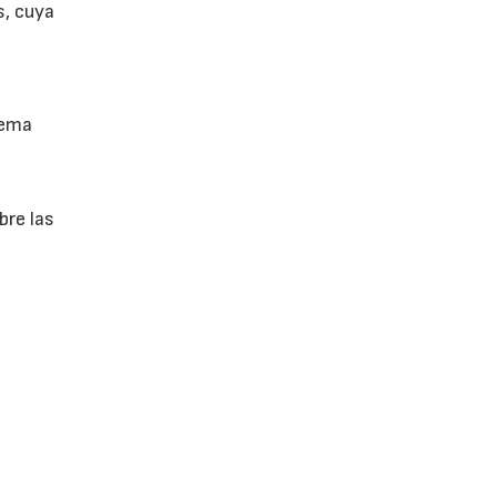
s, cuya
tema
bre las
e