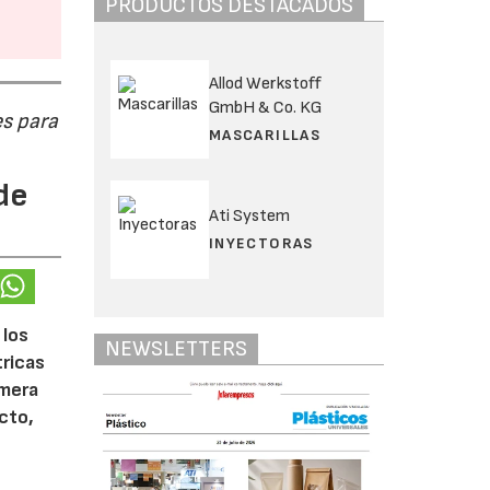
PRODUCTOS DESTACADOS
Allod Werkstoff
GmbH & Co. KG
s para
MASCARILLAS
de
Ati System
INYECTORAS
 los
NEWSLETTERS
tricas
imera
cto,