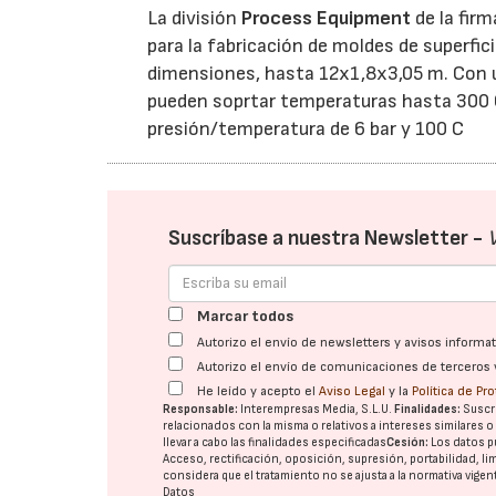
La división
Process Equipment
de la firm
para la fabricación de moldes de superf
dimensiones, hasta 12x1,8x3,05 m. Con un 
pueden soprtar temperaturas hasta 300 
presión/temperatura de 6 bar y 100 C
Suscríbase a nuestra Newsletter -
Marcar todos
Autorizo el envío de newsletters y avisos inform
Autorizo el envío de comunicaciones de terceros 
He leído y acepto el
Aviso Legal
y la
Política de Pr
Responsable:
Interempresas Media, S.L.U.
Finalidades:
Suscri
relacionados con la misma o relativos a intereses similares 
llevar a cabo las finalidades especificadas
Cesión:
Los datos p
Acceso, rectificación, oposición, supresión, portabilidad, l
considera que el tratamiento no se ajusta a la normativa vige
Datos