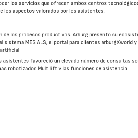
nocer los servicios que ofrecen ambos centros tecnológico
e los aspectos valorados por los asistentes.
ción de los procesos productivos. Arburg presentó su ecosis
 el sistema MES ALS, el portal para clientes arburgXworld y
rtificial.
os asistentes favoreció un elevado número de consultas so
as robotizados Multilift y las funciones de asistencia
bas jornadas se analizaron numerosos casos prácticos y s
gama Allrounder Trend.
AS
Solicitar información
Ver stand virtual