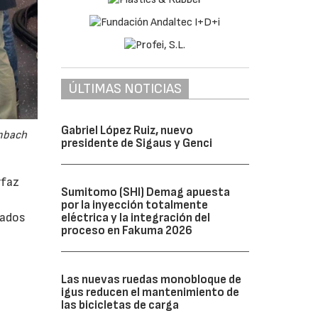
ÚLTIMAS NOTICIAS
Gabriel López Ruiz, nuevo
embach
presidente de Sigaus y Genci
rfaz
Sumitomo (SHI) Demag apuesta
por la inyección totalmente
rados
eléctrica y la integración del
proceso en Fakuma 2026
Las nuevas ruedas monobloque de
igus reducen el mantenimiento de
las bicicletas de carga