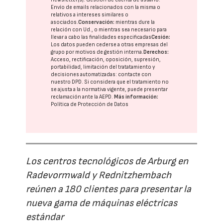
Envío de emails relacionados con la misma o
relativos a intereses similares o
asociados.
Conservación:
mientras dure la
relación con Ud., o mientras sea necesario para
llevar a cabo las finalidades especificadas
Cesión:
Los datos pueden cederse a otras
empresas del
grupo
por motivos de gestión interna.
Derechos:
Acceso, rectificación, oposición, supresión,
portabilidad, limitación del tratatamiento y
decisiones automatizadas:
contacte con
nuestro DPD
. Si considera que el tratamiento no
se ajusta a la normativa vigente, puede presentar
reclamación ante la
AEPD
.
Más información:
Política de Protección de Datos
Los centros tecnológicos de Arburg en
Radevormwald y Rednitzhembach
reúnen a 180 clientes para presentar la
nueva gama de máquinas eléctricas
estándar