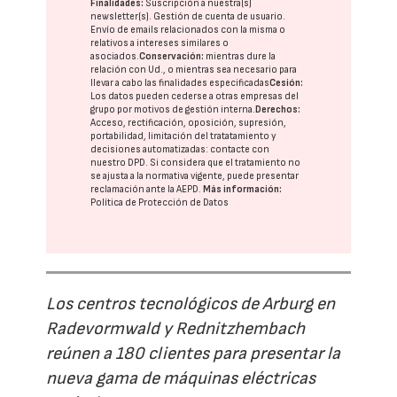
Finalidades:
Suscripción a nuestra(s)
newsletter(s). Gestión de cuenta de usuario.
Envío de emails relacionados con la misma o
relativos a intereses similares o
asociados.
Conservación:
mientras dure la
relación con Ud., o mientras sea necesario para
llevar a cabo las finalidades especificadas
Cesión:
Los datos pueden cederse a otras
empresas del
grupo
por motivos de gestión interna.
Derechos:
Acceso, rectificación, oposición, supresión,
portabilidad, limitación del tratatamiento y
decisiones automatizadas:
contacte con
nuestro DPD
. Si considera que el tratamiento no
se ajusta a la normativa vigente, puede presentar
reclamación ante la
AEPD
.
Más información:
Política de Protección de Datos
Los centros tecnológicos de Arburg en
Radevormwald y Rednitzhembach
reúnen a 180 clientes para presentar la
nueva gama de máquinas eléctricas