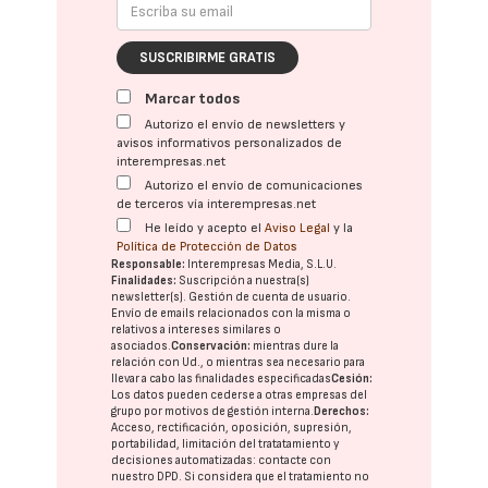
SUSCRIBIRME GRATIS
Marcar todos
Autorizo el envío de newsletters y
avisos informativos personalizados de
interempresas.net
Autorizo el envío de comunicaciones
de terceros vía interempresas.net
He leído y acepto el
Aviso Legal
y la
Política de Protección de Datos
Responsable:
Interempresas Media, S.L.U.
Finalidades:
Suscripción a nuestra(s)
newsletter(s). Gestión de cuenta de usuario.
Envío de emails relacionados con la misma o
relativos a intereses similares o
asociados.
Conservación:
mientras dure la
relación con Ud., o mientras sea necesario para
llevar a cabo las finalidades especificadas
Cesión:
Los datos pueden cederse a otras
empresas del
grupo
por motivos de gestión interna.
Derechos:
Acceso, rectificación, oposición, supresión,
portabilidad, limitación del tratatamiento y
decisiones automatizadas:
contacte con
nuestro DPD
. Si considera que el tratamiento no