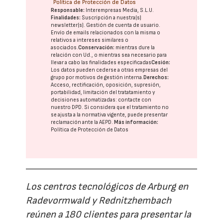
Política de Protección de Datos
Responsable:
Interempresas Media, S.L.U.
Finalidades:
Suscripción a nuestra(s)
newsletter(s). Gestión de cuenta de usuario.
Envío de emails relacionados con la misma o
relativos a intereses similares o
asociados.
Conservación:
mientras dure la
relación con Ud., o mientras sea necesario para
llevar a cabo las finalidades especificadas
Cesión:
Los datos pueden cederse a otras
empresas del
grupo
por motivos de gestión interna.
Derechos:
Acceso, rectificación, oposición, supresión,
portabilidad, limitación del tratatamiento y
decisiones automatizadas:
contacte con
nuestro DPD
. Si considera que el tratamiento no
se ajusta a la normativa vigente, puede presentar
reclamación ante la
AEPD
.
Más información:
Política de Protección de Datos
Los centros tecnológicos de Arburg en
Radevormwald y Rednitzhembach
reúnen a 180 clientes para presentar la