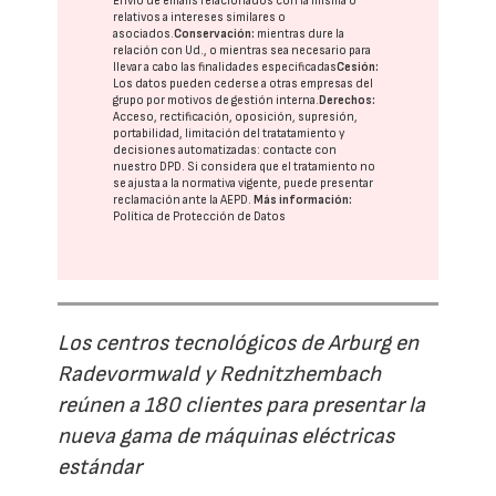
Envío de emails relacionados con la misma o
relativos a intereses similares o
asociados.
Conservación:
mientras dure la
relación con Ud., o mientras sea necesario para
llevar a cabo las finalidades especificadas
Cesión:
Los datos pueden cederse a otras
empresas del
grupo
por motivos de gestión interna.
Derechos:
Acceso, rectificación, oposición, supresión,
portabilidad, limitación del tratatamiento y
decisiones automatizadas:
contacte con
nuestro DPD
. Si considera que el tratamiento no
se ajusta a la normativa vigente, puede presentar
reclamación ante la
AEPD
.
Más información:
Política de Protección de Datos
Los centros tecnológicos de Arburg en
Radevormwald y Rednitzhembach
reúnen a 180 clientes para presentar la
nueva gama de máquinas eléctricas
estándar