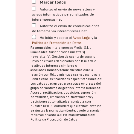
Marcar todos
Autorizo el envío de newsletters y
avisos informativos personalizados de
interempresas.net
Autorizo el envío de comunicaciones
de terceros vía interempresas.net
He leído y acepto el
Aviso Legal
y la
Política de Protección de Datos
Responsable:
Interempresas Media, S.L.U.
Finalidades:
Suscripción a nuestra(s)
newsletter(s). Gestión de cuenta de usuario.
Envío de emails relacionados con la misma o
relativos a intereses similares o
asociados.
Conservación:
mientras dure la
relación con Ud., o mientras sea necesario para
llevar a cabo las finalidades especificadas
Cesión:
Los datos pueden cederse a otras
empresas del
grupo
por motivos de gestión interna.
Derechos:
Acceso, rectificación, oposición, supresión,
portabilidad, limitación del tratatamiento y
decisiones automatizadas:
contacte con
nuestro DPD
. Si considera que el tratamiento no
se ajusta a la normativa vigente, puede presentar
reclamación ante la
AEPD
.
Más información:
Política de Protección de Datos