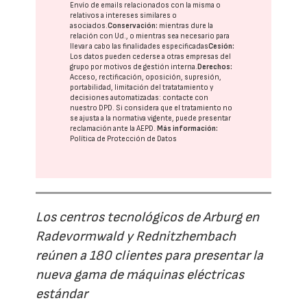
Envío de emails relacionados con la misma o
relativos a intereses similares o
asociados.
Conservación:
mientras dure la
relación con Ud., o mientras sea necesario para
llevar a cabo las finalidades especificadas
Cesión:
Los datos pueden cederse a otras
empresas del
grupo
por motivos de gestión interna.
Derechos:
Acceso, rectificación, oposición, supresión,
portabilidad, limitación del tratatamiento y
decisiones automatizadas:
contacte con
nuestro DPD
. Si considera que el tratamiento no
se ajusta a la normativa vigente, puede presentar
reclamación ante la
AEPD
.
Más información:
Política de Protección de Datos
Los centros tecnológicos de Arburg en
Radevormwald y Rednitzhembach
reúnen a 180 clientes para presentar la
nueva gama de máquinas eléctricas
estándar