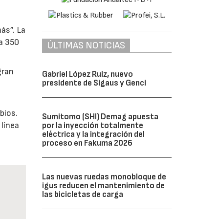
ás”. La
a 350
ÚLTIMAS NOTICIAS
gran
Gabriel López Ruiz, nuevo
presidente de Sigaus y Genci
bios.
Sumitomo (SHI) Demag apuesta
 línea
por la inyección totalmente
eléctrica y la integración del
proceso en Fakuma 2026
Las nuevas ruedas monobloque de
igus reducen el mantenimiento de
las bicicletas de carga