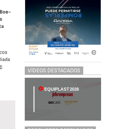
 Boe-
os
ta
icos
liada
g.
VÍDEOS DESTACADOS
EQUIPLAST 2026