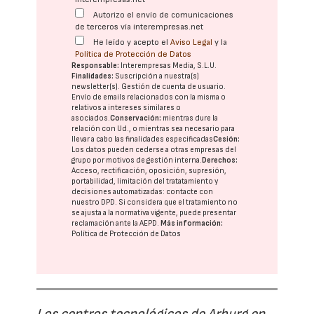
Autorizo el envío de comunicaciones
de terceros vía interempresas.net
He leído y acepto el
Aviso Legal
y la
Política de Protección de Datos
Responsable:
Interempresas Media, S.L.U.
Finalidades:
Suscripción a nuestra(s)
newsletter(s). Gestión de cuenta de usuario.
Envío de emails relacionados con la misma o
relativos a intereses similares o
asociados.
Conservación:
mientras dure la
relación con Ud., o mientras sea necesario para
llevar a cabo las finalidades especificadas
Cesión:
Los datos pueden cederse a otras
empresas del
grupo
por motivos de gestión interna.
Derechos:
Acceso, rectificación, oposición, supresión,
portabilidad, limitación del tratatamiento y
decisiones automatizadas:
contacte con
nuestro DPD
. Si considera que el tratamiento no
se ajusta a la normativa vigente, puede presentar
reclamación ante la
AEPD
.
Más información:
Política de Protección de Datos