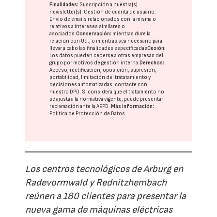
Finalidades:
Suscripción a nuestra(s)
newsletter(s). Gestión de cuenta de usuario.
Envío de emails relacionados con la misma o
relativos a intereses similares o
asociados.
Conservación:
mientras dure la
relación con Ud., o mientras sea necesario para
llevar a cabo las finalidades especificadas
Cesión:
Los datos pueden cederse a otras
empresas del
grupo
por motivos de gestión interna.
Derechos:
Acceso, rectificación, oposición, supresión,
portabilidad, limitación del tratatamiento y
decisiones automatizadas:
contacte con
nuestro DPD
. Si considera que el tratamiento no
se ajusta a la normativa vigente, puede presentar
reclamación ante la
AEPD
.
Más información:
Política de Protección de Datos
Los centros tecnológicos de Arburg en
Radevormwald y Rednitzhembach
reúnen a 180 clientes para presentar la
nueva gama de máquinas eléctricas