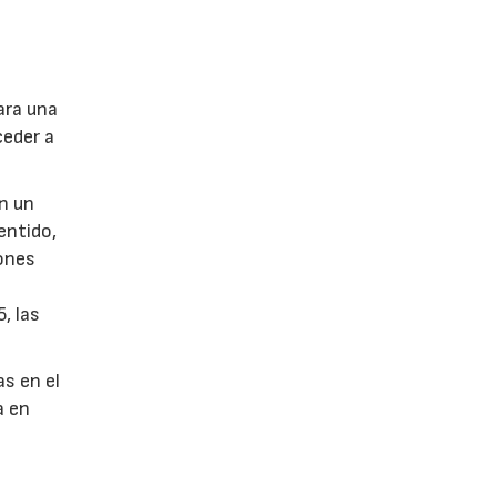
ara una
ceder a
en un
entido,
iones
, las
as en el
a en