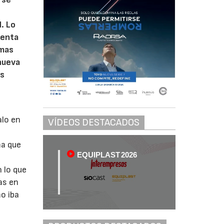
. Lo
uenta
smas
 nueva
es
alo en
VÍDEOS DESTACADOS
ma que
EQUIPLAST 2026
n lo que
as en
o iba