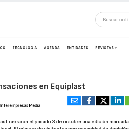
TOS
TECNOLOGÍA
AGENDA
ENTIDADES
REVISTAS
nsaciones en Equiplast
 Interempresas Media
last cerraron el pasado 3 de octubre una edición marcada 
ional. El número de visitantes con capacidad de decisión