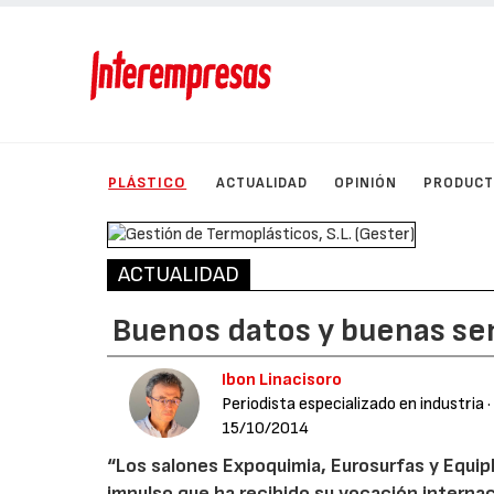
PLÁSTICO
ACTUALIDAD
OPINIÓN
PRODUC
ACTUALIDAD
Buenos datos y buenas se
Ibon Linacisoro
Periodista especializado en industria
·
15/10/2014
“Los salones Expoquimia, Eurosurfas y Equip
impulso que ha recibido su vocación internac