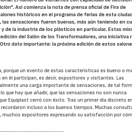
ión”. Así comienza la nota de prensa oficial de Fira de
salones históricos en el programa de ferias de esta ciudad
t, las sensaciones fueron buenas, más aún teniendo en c
y de la industria de los plásticos en particular. Estas mi
edición del Salón de los Transformadores, una iniciativa
 Otro dato importante: la próxima edición de estos salon
a, porque un evento de estas características es bueno o m
en él participan, es decir, expositores y visitantes. Las
ualmente una carga importante de sensaciones, de tal for
 a lo que hay que añadir, que las sensaciones no son nunca
que Equiplast cerró con éxito. Tras un primer día discreto e
tes recordaron incluso a los buenos tiempos. Muchas consult
os, muchos expositores expresando su satisfacción por cóm