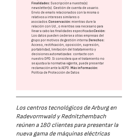
Finalidades:
Suscripción a nuestra(s)
newsletter(s). Gestión de cuenta de usuario.
Envío de emails relacionados con la misma o
relativos a intereses similares o
asociados.
Conservación:
mientras dure la
relación con Ud., o mientras sea necesario para
llevar a cabo las finalidades especificadas
Cesión:
Los datos pueden cederse a otras
empresas del
grupo
por motivos de gestión interna.
Derechos:
Acceso, rectificación, oposición, supresión,
portabilidad, limitación del tratatamiento y
decisiones automatizadas:
contacte con
nuestro DPD
. Si considera que el tratamiento no
se ajusta a la normativa vigente, puede presentar
reclamación ante la
AEPD
.
Más información:
Política de Protección de Datos
Los centros tecnológicos de Arburg en
Radevormwald y Rednitzhembach
reúnen a 180 clientes para presentar la
nueva gama de máquinas eléctricas