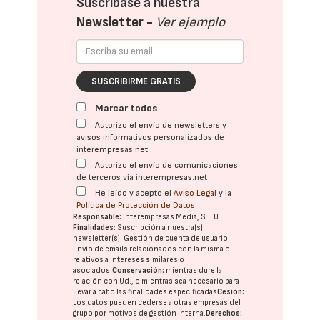
Suscríbase a nuestra
Newsletter -
Ver ejemplo
SUSCRIBIRME GRATIS
Marcar todos
Autorizo el envío de newsletters y
avisos informativos personalizados de
interempresas.net
Autorizo el envío de comunicaciones
de terceros vía interempresas.net
He leído y acepto el
Aviso Legal
y la
Política de Protección de Datos
Responsable:
Interempresas Media, S.L.U.
Finalidades:
Suscripción a nuestra(s)
newsletter(s). Gestión de cuenta de usuario.
Envío de emails relacionados con la misma o
relativos a intereses similares o
asociados.
Conservación:
mientras dure la
relación con Ud., o mientras sea necesario para
llevar a cabo las finalidades especificadas
Cesión:
Los datos pueden cederse a otras
empresas del
grupo
por motivos de gestión interna.
Derechos: