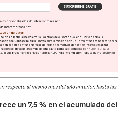
SUSCRIBIRME GRATIS
ativos personalizados de interempresas.net
vía interempresas.net
otección de Datos
pción a nuestra(s) newsletter(s). Gestión de cuenta de usuario. Envío de emails
o asociados.
Conservación:
mientras dure la relación con Ud., o mientras sea necesario para
ueden cederse a otras
empresas del grupo
por motivos de gestión interna.
Derechos:
imitación del tratatamiento y decisiones automatizadas:
contacte con nuestro DPD
. Si
nte, puede presentar reclamación ante la
AEPD
.
Más información:
Política de Protección de
on respecto al mismo mes del año anterior, hasta las
ece un 7,5 % en el acumulado del