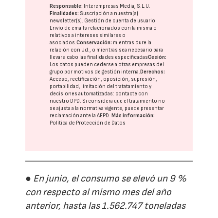
Responsable:
Interempresas Media, S.L.U.
Finalidades:
Suscripción a nuestra(s)
newsletter(s). Gestión de cuenta de usuario.
Envío de emails relacionados con la misma o
relativos a intereses similares o
asociados.
Conservación:
mientras dure la
relación con Ud., o mientras sea necesario para
llevar a cabo las finalidades especificadas
Cesión:
Los datos pueden cederse a otras
empresas del
grupo
por motivos de gestión interna.
Derechos:
Acceso, rectificación, oposición, supresión,
portabilidad, limitación del tratatamiento y
decisiones automatizadas:
contacte con
nuestro DPD
. Si considera que el tratamiento no
se ajusta a la normativa vigente, puede presentar
reclamación ante la
AEPD
.
Más información:
Política de Protección de Datos
● En junio, el consumo se elevó un 9 %
con respecto al mismo mes del año
anterior, hasta las 1.562.747 toneladas