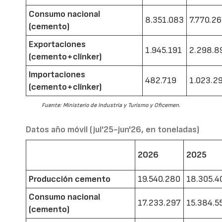
Consumo nacional
8.351.083
7.770.2
(cemento)
Exportaciones
1.945.191
2.298.8
(cemento+clínker)
Importaciones
482.719
1.023.2
(cemento+clínker)
Fuente: Ministerio de Industria y Turismo y Oficemen.
Datos año móvil (jul'25-jun'26, en toneladas)
2026
2025
Producción cemento
19.540.280
18.305.4
Consumo nacional
17.233.297
15.384.5
(cemento)