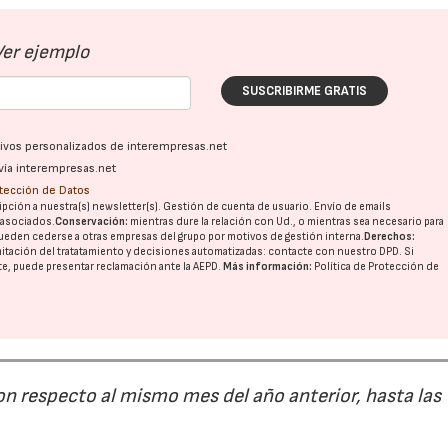
Ver ejemplo
28/07/2026
30/07/2026
SUSCRIBIRME GRATIS
ativos personalizados de interempresas.net
vía interempresas.net
otección de Datos
pción a nuestra(s) newsletter(s). Gestión de cuenta de usuario. Envío de emails
o asociados.
Conservación:
mientras dure la relación con Ud., o mientras sea necesario para
ueden cederse a otras
empresas del grupo
por motivos de gestión interna.
Derechos:
imitación del tratatamiento y decisiones automatizadas:
contacte con nuestro DPD
. Si
nte, puede presentar reclamación ante la
AEPD
.
Más información:
Política de Protección de
on respecto al mismo mes del año anterior, hasta las