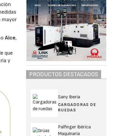
ación
medidas
on mayor
omo
Aice
,
de que
ria y
PRODUCTOS DESTACADOS
Sany Iberia
CARGADORAS DE
RUEDAS
Palfinger Ibérica
Maquinaria