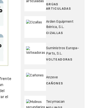
GRÚAS
ARTICULADAS
Arden Equipment
Ibérica, S.L.
CIZALLAS
Suministros Europa-
Parts, S.L.
VOLTEADORAS
Anzeve
 frente
CAÑONES
un
del
ar el
Tecymacan
MOLINOS