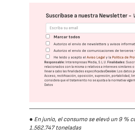
Suscríbase a nuestra Newsletter -
Marcar todos
Autorizo el envío de newsletters y avisos inform
Autorizo el envío de comunicaciones de terceros 
He leído y acepto el
Aviso Legal
y la
Política de Pr
Responsable:
Interempresas Media, S.L.U.
Finalidades:
Suscri
relacionados con la misma o relativos a intereses similares 
llevar a cabo las finalidades especificadas
Cesión:
Los datos p
Acceso, rectificación, oposición, supresión, portabilidad, l
considera que el tratamiento no se ajusta a la normativa vige
Datos
● En junio, el consumo se elevó un 9 % c
1.562.747 toneladas