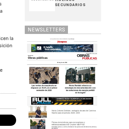
s
SECUNDARIOS
ia
NEWSLETTERS
icen la
sición
de