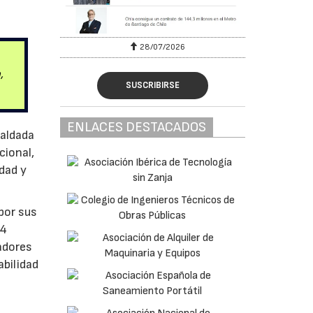
28/07/2026
,
SUSCRIBIRSE
ENLACES DESTACADOS
paldada
cional,
idad y
por sus
24
adores
abilidad