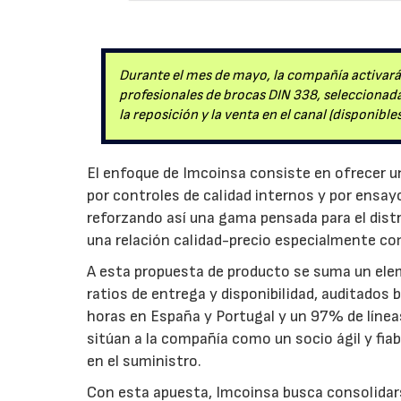
Durante el mes de mayo, la compañía activará
profesionales de brocas DIN 338, seleccionadas
la reposición y la venta en el canal (disponibl
El enfoque de Imcoinsa consiste en ofrecer u
por controles de calidad internos y por ensay
reforzando así una gama pensada para el distri
una relación calidad-precio especialmente co
A esta propuesta de producto se suma un eleme
ratios de entrega y disponibilidad, auditados
horas en España y Portugal y un 97% de línea
sitúan a la compañía como un socio ágil y fiab
en el suministro.
Con esta apuesta, Imcoinsa busca consolidars