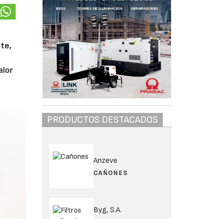
te,
alor
PRODUCTOS DESTACADOS
Anzeve
CAÑONES
Byg, S.A.