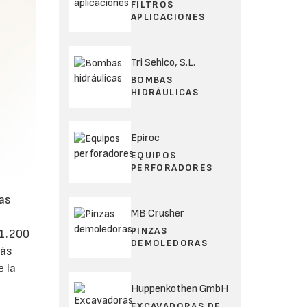
FILTROS
APLICACIONES
Tri Sehico, S.L.
BOMBAS
HIDRÁULICAS
Epiroc
EQUIPOS
PERFORADORES
tas
MB Crusher
PINZAS
 1.200
DEMOLEDORAS
más
e la
Huppenkothen GmbH
EXCAVADORAS DE