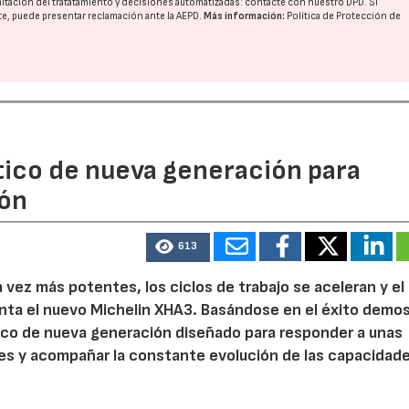
imitación del tratatamiento y decisiones automatizadas:
contacte con nuestro DPD
. Si
nte, puede presentar reclamación ante la
AEPD
.
Más información:
Política de Protección de
ico de nueva generación para
ión
613
 vez más potentes, los ciclos de trabajo se aceleran y el
ta el nuevo Michelin XHA3. Basándose en el éxito demo
tico de nueva generación diseñado para responder a unas
es y acompañar la constante evolución de las capacidade