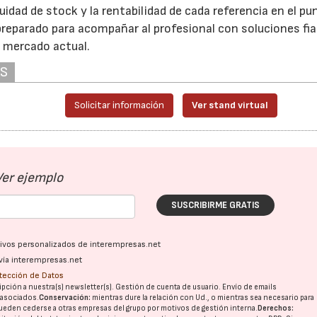
uidad de stock y la rentabilidad de cada referencia en el pu
reparado para acompañar al profesional con soluciones fia
l mercado actual.
AS
Solicitar información
Ver stand virtual
Ver ejemplo
SUSCRIBIRME GRATIS
ativos personalizados de interempresas.net
vía interempresas.net
otección de Datos
pción a nuestra(s) newsletter(s). Gestión de cuenta de usuario. Envío de emails
o asociados.
Conservación:
mientras dure la relación con Ud., o mientras sea necesario para
ueden cederse a otras
empresas del grupo
por motivos de gestión interna.
Derechos: