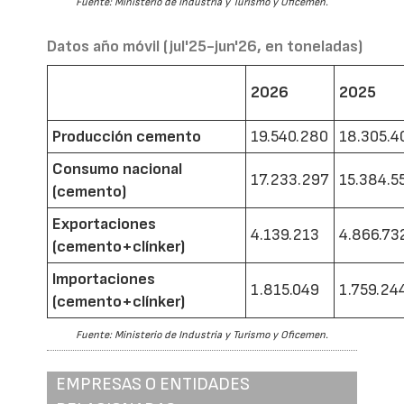
Fuente: Ministerio de Industria y Turismo y Oficemen.
Datos año móvil (jul'25-jun'26, en toneladas)
2026
2025
Producción cemento
19.540.280
18.305.4
Consumo nacional
17.233.297
15.384.5
(cemento)
Exportaciones
4.139.213
4.866.73
(cemento+clínker)
Importaciones
1.815.049
1.759.24
(cemento+clínker)
Fuente: Ministerio de Industria y Turismo y Oficemen.
EMPRESAS O ENTIDADES