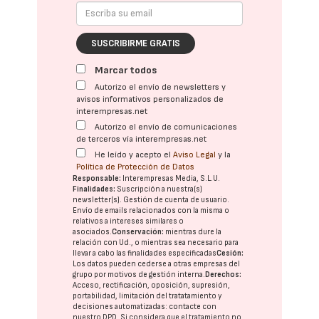
SUSCRIBIRME GRATIS
Marcar todos
Autorizo el envío de newsletters y
avisos informativos personalizados de
interempresas.net
Autorizo el envío de comunicaciones
de terceros vía interempresas.net
He leído y acepto el
Aviso Legal
y la
Política de Protección de Datos
Responsable:
Interempresas Media, S.L.U.
Finalidades:
Suscripción a nuestra(s)
newsletter(s). Gestión de cuenta de usuario.
Envío de emails relacionados con la misma o
relativos a intereses similares o
asociados.
Conservación:
mientras dure la
relación con Ud., o mientras sea necesario para
llevar a cabo las finalidades especificadas
Cesión:
Los datos pueden cederse a otras
empresas del
grupo
por motivos de gestión interna.
Derechos:
Acceso, rectificación, oposición, supresión,
portabilidad, limitación del tratatamiento y
decisiones automatizadas:
contacte con
nuestro DPD
. Si considera que el tratamiento no