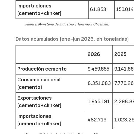
Importaciones
61.853
150.014
(cemento+clínker)
Fuente: Ministerio de Industria y Turismo y Oficemen.
Datos acumulados (ene-jun 2026, en toneladas)
2026
2025
Producción cemento
9.459.655
9.141.6
Consumo nacional
8.351.083
7.770.2
(cemento)
Exportaciones
1.945.191
2.298.8
(cemento+clínker)
Importaciones
482.719
1.023.2
(cemento+clínker)