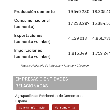
Producción cemento
19.540.280
18.305.4
Consumo nacional
17.233.297
15.384.5
(cemento)
Exportaciones
4.139.213
4.866.73
(cemento+clínker)
Importaciones
1.815.049
1.759.24
(cemento+clínker)
Fuente: Ministerio de Industria y Turismo y Oficemen.
EMPRESAS O ENTIDADES
RELACIONADAS
Agrupación de Fabricantes de Cemento de
España
Solicitar información
Ver stand virtual