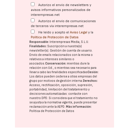
Autorizo el envío de newsletters y
avisos informativos personalizados de
interempresas.net
Autorizo el envío de comunicaciones
de terceros vía interempresas.net
He leído y acepto el
Aviso Legal
y la
Política de Protección de Datos
Responsable:
Interempresas Media, S.L.U.
Finalidades:
Suscripción a nuestra(s)
newsletter(s). Gestión de cuenta de usuario.
Envío de emails relacionados con la misma o
relativos a intereses similares o
asociados.
Conservación:
mientras dure la
relación con Ud., o mientras sea necesario para
llevar a cabo las finalidades especificadas
Cesión:
Los datos pueden cederse a otras
empresas del
grupo
por motivos de gestión interna.
Derechos:
Acceso, rectificación, oposición, supresión,
portabilidad, limitación del tratatamiento y
decisiones automatizadas:
contacte con
nuestro DPD
. Si considera que el tratamiento no
se ajusta a la normativa vigente, puede presentar
reclamación ante la
AEPD
.
Más información:
Política de Protección de Datos