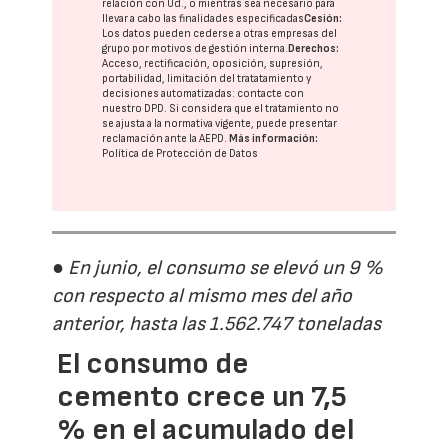
relación con Ud., o mientras sea necesario para
llevar a cabo las finalidades especificadas
Cesión:
Los datos pueden cederse a otras
empresas del
grupo
por motivos de gestión interna.
Derechos:
Acceso, rectificación, oposición, supresión,
portabilidad, limitación del tratatamiento y
decisiones automatizadas:
contacte con
nuestro DPD
. Si considera que el tratamiento no
se ajusta a la normativa vigente, puede presentar
reclamación ante la
AEPD
.
Más información:
Política de Protección de Datos
● En junio, el consumo se elevó un 9 %
con respecto al mismo mes del año
anterior, hasta las 1.562.747 toneladas
El consumo de
cemento crece un 7,5
% en el acumulado del