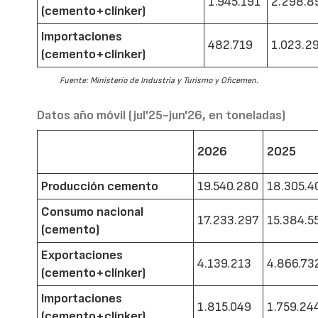
1.945.191
2.298.8
(cemento+clínker)
Importaciones
482.719
1.023.2
(cemento+clínker)
Fuente: Ministerio de Industria y Turismo y Oficemen.
Datos año móvil (jul'25-jun'26, en toneladas)
2026
2025
Producción cemento
19.540.280
18.305.4
Consumo nacional
17.233.297
15.384.5
(cemento)
Exportaciones
4.139.213
4.866.73
(cemento+clínker)
Importaciones
1.815.049
1.759.24
(cemento+clínker)