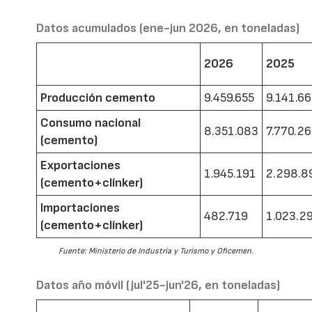
Datos acumulados (ene-jun 2026, en toneladas)
2026
2025
Producción cemento
9.459.655
9.141.6
Consumo nacional
8.351.083
7.770.2
(cemento)
Exportaciones
1.945.191
2.298.8
(cemento+clínker)
Importaciones
482.719
1.023.2
(cemento+clínker)
Fuente: Ministerio de Industria y Turismo y Oficemen.
Datos año móvil (jul'25-jun'26, en toneladas)