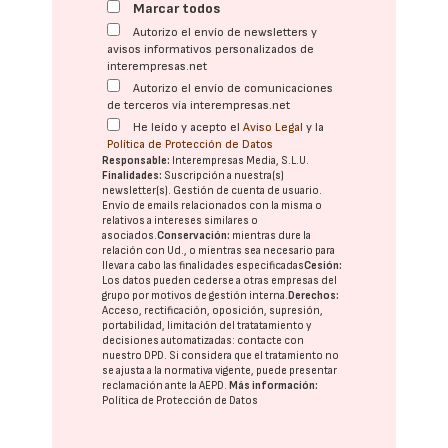
Marcar todos
Autorizo el envío de newsletters y
avisos informativos personalizados de
interempresas.net
Autorizo el envío de comunicaciones
de terceros vía interempresas.net
He leído y acepto el
Aviso Legal
y la
Política de Protección de Datos
Responsable:
Interempresas Media, S.L.U.
Finalidades:
Suscripción a nuestra(s)
newsletter(s). Gestión de cuenta de usuario.
Envío de emails relacionados con la misma o
relativos a intereses similares o
asociados.
Conservación:
mientras dure la
relación con Ud., o mientras sea necesario para
llevar a cabo las finalidades especificadas
Cesión:
Los datos pueden cederse a otras
empresas del
grupo
por motivos de gestión interna.
Derechos:
Acceso, rectificación, oposición, supresión,
portabilidad, limitación del tratatamiento y
decisiones automatizadas:
contacte con
nuestro DPD
. Si considera que el tratamiento no
se ajusta a la normativa vigente, puede presentar
reclamación ante la
AEPD
.
Más información:
Política de Protección de Datos