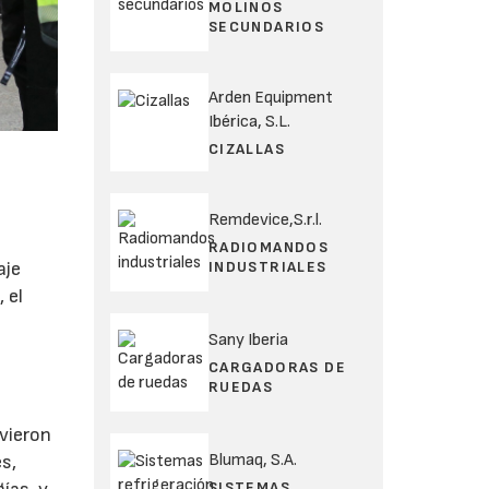
MOLINOS
SECUNDARIOS
Arden Equipment
Ibérica, S.L.
CIZALLAS
Remdevice,S.r.l.
RADIOMANDOS
INDUSTRIALES
aje
 el
s
Sany Iberia
CARGADORAS DE
RUEDAS
uvieron
Blumaq, S.A.
s,
SISTEMAS