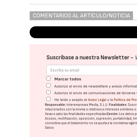
COMENTARIOS AL ARTÍCULO/NOTICIA
Suscríbase a nuestra Newsletter -
Marcar todos
Autorizo el envío de newsletters y avisos inform
Autorizo el envío de comunicaciones de terceros 
He leído y acepto el
Aviso Legal
y la
Política de Pr
Responsable:
Interempresas Media, S.L.U.
Finalidades:
Suscri
relacionados con la misma o relativos a intereses similares 
llevar a cabo las finalidades especificadas
Cesión:
Los datos p
Acceso, rectificación, oposición, supresión, portabilidad, l
considera que el tratamiento no se ajusta a la normativa vige
Datos