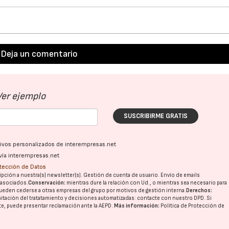
Deja un comentario
Ver ejemplo
SUSCRIBIRME GRATIS
ativos personalizados de interempresas.net
vía interempresas.net
otección de Datos
pción a nuestra(s) newsletter(s). Gestión de cuenta de usuario. Envío de emails
o asociados.
Conservación:
mientras dure la relación con Ud., o mientras sea necesario para
ueden cederse a otras
empresas del grupo
por motivos de gestión interna.
Derechos:
imitación del tratatamiento y decisiones automatizadas:
contacte con nuestro DPD
. Si
nte, puede presentar reclamación ante la
AEPD
.
Más información:
Política de Protección de