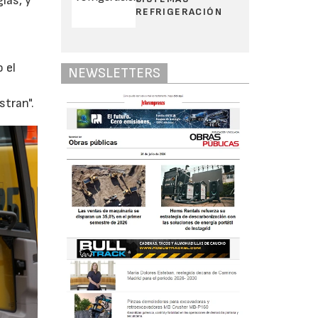
ías, y
REFRIGERACIÓN
 el
NEWSLETTERS
stran".