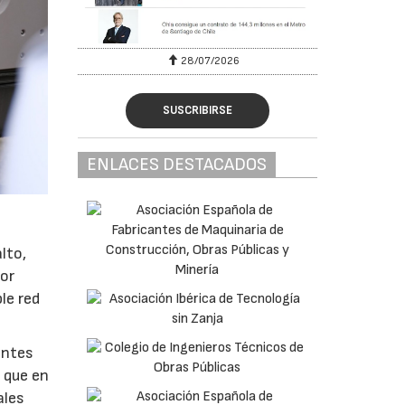
28/07/2026
30/07/2026
SUSCRIBIRSE
ENLACES DESTACADOS
lto,
por
le red
entes
l que en
ales