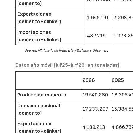
(cemento)
Exportaciones
1.945.191
2.298.8
(cemento+clínker)
Importaciones
482.719
1.023.2
(cemento+clínker)
Fuente: Ministerio de Industria y Turismo y Oficemen.
Datos año móvil (jul'25-jun'26, en toneladas)
2026
2025
Producción cemento
19.540.280
18.305.4
Consumo nacional
17.233.297
15.384.5
(cemento)
Exportaciones
4.139.213
4.866.73
(cemento+clínker)