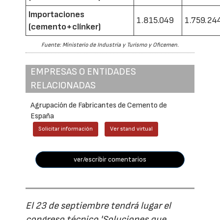
Importaciones
1.815.049
1.759.24
(cemento+clínker)
Fuente: Ministerio de Industria y Turismo y Oficemen.
EMPRESAS O ENTIDADES
RELACIONADAS
Agrupación de Fabricantes de Cemento de
España
Solicitar información
Ver stand virtual
ver/escribir comentarios
El 23 de septiembre tendrá lugar el
congreso técnico 'Soluciones que