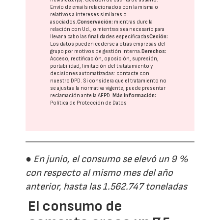
Envío de emails relacionados con la misma o
relativos a intereses similares o
asociados.
Conservación:
mientras dure la
relación con Ud., o mientras sea necesario para
llevar a cabo las finalidades especificadas
Cesión:
Los datos pueden cederse a otras
empresas del
grupo
por motivos de gestión interna.
Derechos:
Acceso, rectificación, oposición, supresión,
portabilidad, limitación del tratatamiento y
decisiones automatizadas:
contacte con
nuestro DPD
. Si considera que el tratamiento no
se ajusta a la normativa vigente, puede presentar
reclamación ante la
AEPD
.
Más información:
Política de Protección de Datos
● En junio, el consumo se elevó un 9 %
con respecto al mismo mes del año
anterior, hasta las 1.562.747 toneladas
El consumo de