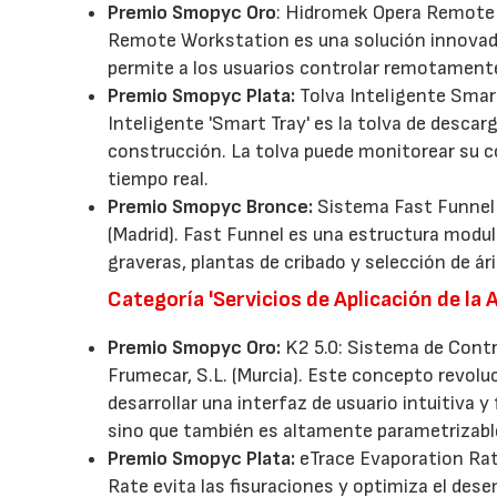
Premio Smopyc Oro
: Hidromek Opera Remote 
Remote Workstation es una solución innovador
permite a los usuarios controlar remotament
Premio Smopyc Plata:
Tolva Inteligente Smart
Inteligente 'Smart Tray' es la tolva de desca
construcción. La tolva puede monitorear su c
tiempo real.
Premio Smopyc Bronce:
Sistema Fast Funnel –
(Madrid). Fast Funnel es una estructura modul
graveras, plantas de cribado y selección de ár
Categoría 'Servicios de Aplicación de la
Premio Smopyc Oro:
K2 5.0: Sistema de Contr
Frumecar, S.L. (Murcia). Este concepto revolu
desarrollar una interfaz de usuario intuitiva 
sino que también es altamente parametrizable
Premio Smopyc Plata:
eTrace Evaporation Rate
Rate evita las fisuraciones y optimiza el dese