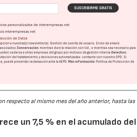
SUSCRIBIRME GRATIS
ativos personalizados de interempresas.net
vía interempresas.net
otección de Datos
pción a nuestra(s) newsletter(s). Gestión de cuenta de usuario. Envío de emails
o asociados.
Conservación:
mientras dure la relación con Ud., o mientras sea necesario para
ueden cederse a otras
empresas del grupo
por motivos de gestión interna.
Derechos:
imitación del tratatamiento y decisiones automatizadas:
contacte con nuestro DPD
. Si
nte, puede presentar reclamación ante la
AEPD
.
Más información:
Política de Protección de
on respecto al mismo mes del año anterior, hasta las
ece un 7,5 % en el acumulado del