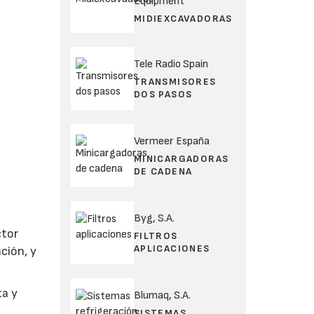
Equipment
MIDIEXCAVADORAS
Tele Radio Spain
TRANSMISORES
DOS PASOS
Vermeer España
MINICARGADORAS
DE CADENA
Byg, S.A.
ctor
FILTROS
APLICACIONES
ción, y
ta y
Blumaq, S.A.
SISTEMAS