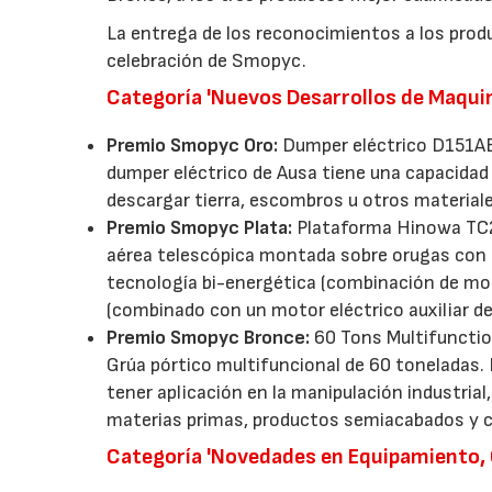
La entrega de los reconocimientos a los prod
celebración de Smopyc.
Categoría 'Nuevos Desarrollos de Maquin
Premio Smopyc Oro:
Dumper eléctrico D151AEG
dumper eléctrico de Ausa tiene una capacidad d
descargar tierra, escombros u otros material
Premio Smopyc Plata:
Plataforma Hinowa TC22
aérea telescópica montada sobre orugas con u
tecnología bi-energética (combinación de mot
(combinado con un motor eléctrico auxiliar d
Premio Smopyc Bronce:
60 Tons Multifunction
Grúa pórtico multifuncional de 60 toneladas. 
tener aplicación en la manipulación industria
materias primas, productos semiacabados y 
Categoría 'Novedades en Equipamiento, 