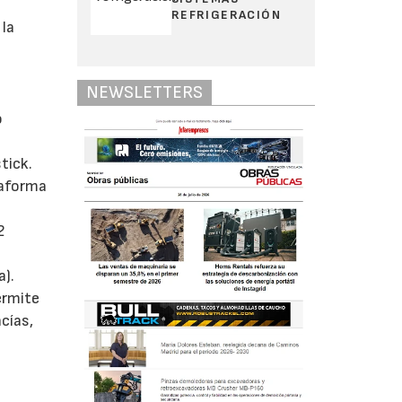
REFRIGERACIÓN
 la
NEWSLETTERS
o
tick.
taforma
2
a).
ermite
cías,