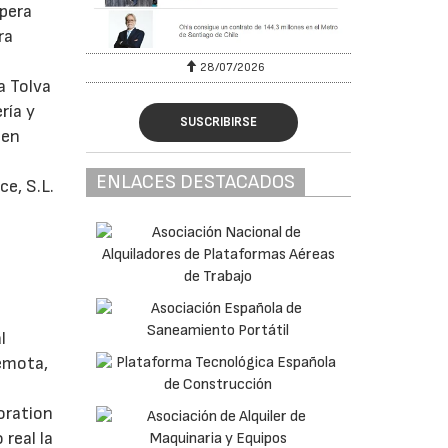
pera
ra
28/07/2026
a Tolva
ría y
SUSCRIBIRSE
 en
ENLACES DESTACADOS
e, S.L.
l
remota,
oration
real la