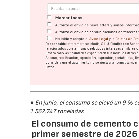
Marcar todos
Autorizo el envío de newsletters y avisos inform
Autorizo el envío de comunicaciones de terceros 
He leído y acepto el
Aviso Legal
y la
Política de Pr
Responsable:
Interempresas Media, S.L.U.
Finalidades:
Suscri
relacionados con la misma o relativos a intereses similares 
llevar a cabo las finalidades especificadas
Cesión:
Los datos p
Acceso, rectificación, oposición, supresión, portabilidad, l
considera que el tratamiento no se ajusta a la normativa vige
Datos
● En junio, el consumo se elevó un 9 % c
1.562.747 toneladas
El consumo de cemento cr
primer semestre de 2026