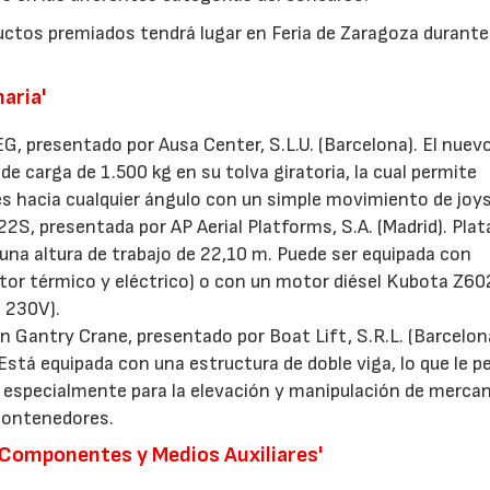
uctos premiados tendrá lugar en Feria de Zaragoza durante
aria'
, presentado por Ausa Center, S.L.U. (Barcelona). El nuev
e carga de 1.500 kg en su tolva giratoria, la cual permite
es hacia cualquier ángulo con un simple movimiento de joys
S, presentada por AP Aerial Platforms, S.A. (Madrid). Pla
na altura de trabajo de 22,10 m. Puede ser equipada con
or térmico y eléctrico) o con un motor diésel Kubota Z60
e 230V).
 Gantry Crane, presentado por Boat Lift, S.R.L. (Barcelon
Está equipada con una estructura de doble viga, lo que le p
l, especialmente para la elevación y manipulación de mercan
contenedores.
Componentes y Medios Auxiliares'