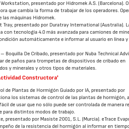
Workstation, presentado por Hidromek A.S. (Barcelona). O
a que cambia la forma de trabajar de los operadores. Ope
e las máquinas Hidromek.
28/07/2026
30/07/2026
 Tray, presentado por Duratray International (Australia). L
rga con tecnología 4.0 más avanzada para camiones de mine
ondición automáticamente e informar al usuario en línea y
 Boquilla De Cribado, presentado por Nuba Technical Advic
ar de paños para trompetas de dispositivos de cribado en
idos y minerales y otros tipos de materiales.
 Actividad Constructora'
ol de Plantas de Hormigón Guiado por IA, presentado por
ciona los sistemas de control de las plantas de hormigón, a
y fácil de usar que no sólo puede ser controlada de manera 
 para distintos modos de trabajo.
, presentado por Masiste 2001, S.L. (Murcia). eTrace Evap
mpeño de la resistencia del hormigón al informar en tiempo 