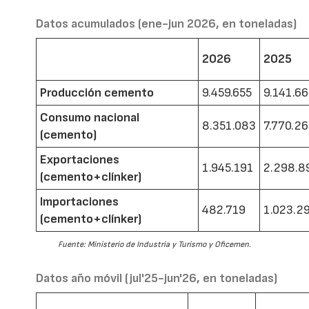
Datos acumulados (ene-jun 2026, en toneladas)
2026
2025
Producción cemento
9.459.655
9.141.6
Consumo nacional
8.351.083
7.770.2
(cemento)
Exportaciones
1.945.191
2.298.8
(cemento+clínker)
Importaciones
482.719
1.023.2
(cemento+clínker)
Fuente: Ministerio de Industria y Turismo y Oficemen.
Datos año móvil (jul'25-jun'26, en toneladas)