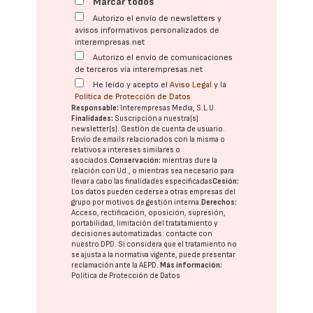
Marcar todos
Autorizo el envío de newsletters y
avisos informativos personalizados de
interempresas.net
Autorizo el envío de comunicaciones
de terceros vía interempresas.net
He leído y acepto el
Aviso Legal
y la
Política de Protección de Datos
Responsable:
Interempresas Media, S.L.U.
Finalidades:
Suscripción a nuestra(s)
newsletter(s). Gestión de cuenta de usuario.
Envío de emails relacionados con la misma o
relativos a intereses similares o
asociados.
Conservación:
mientras dure la
relación con Ud., o mientras sea necesario para
llevar a cabo las finalidades especificadas
Cesión:
Los datos pueden cederse a otras
empresas del
grupo
por motivos de gestión interna.
Derechos:
Acceso, rectificación, oposición, supresión,
portabilidad, limitación del tratatamiento y
decisiones automatizadas:
contacte con
nuestro DPD
. Si considera que el tratamiento no
se ajusta a la normativa vigente, puede presentar
reclamación ante la
AEPD
.
Más información:
Política de Protección de Datos