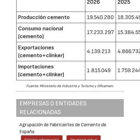
2026
2025
Producción cemento
19.540.280
18.305.4
Consumo nacional
17.233.297
15.384.5
(cemento)
Exportaciones
4.139.213
4.866.73
(cemento+clínker)
Importaciones
1.815.049
1.759.24
(cemento+clínker)
Fuente: Ministerio de Industria y Turismo y Oficemen.
EMPRESAS O ENTIDADES
RELACIONADAS
Agrupación de Fabricantes de Cemento de
España
Solicitar información
Ver stand virtual