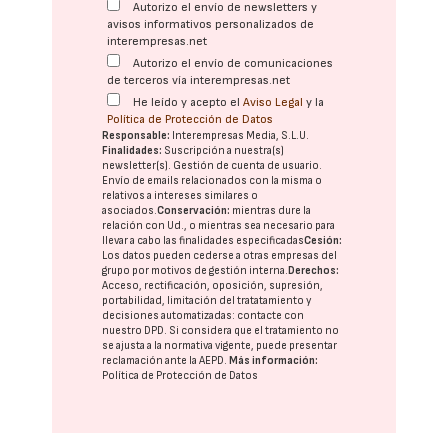
Autorizo el envío de newsletters y
avisos informativos personalizados de
interempresas.net
Autorizo el envío de comunicaciones
de terceros vía interempresas.net
He leído y acepto el
Aviso Legal
y la
Política de Protección de Datos
Responsable:
Interempresas Media, S.L.U.
Finalidades:
Suscripción a nuestra(s)
newsletter(s). Gestión de cuenta de usuario.
Envío de emails relacionados con la misma o
relativos a intereses similares o
asociados.
Conservación:
mientras dure la
relación con Ud., o mientras sea necesario para
llevar a cabo las finalidades especificadas
Cesión:
Los datos pueden cederse a otras
empresas del
grupo
por motivos de gestión interna.
Derechos:
Acceso, rectificación, oposición, supresión,
portabilidad, limitación del tratatamiento y
decisiones automatizadas:
contacte con
nuestro DPD
. Si considera que el tratamiento no
se ajusta a la normativa vigente, puede presentar
reclamación ante la
AEPD
.
Más información:
Política de Protección de Datos