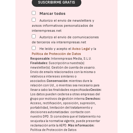
SUSCRIBIRME GRATIS
Marcar todos
Autorizo el envío de newsletters y
avisos informativos personalizados de
interempresas.net
Autorizo el envío de comunicaciones
de terceros vía interempresas.net
He leído y acepto el
Aviso Legal
y la
Política de Protección de Datos
Responsable:
Interempresas Media, S.L.U.
Finalidades:
Suscripción a nuestra(s)
newsletter(s). Gestión de cuenta de usuario.
Envío de emails relacionados con la misma o
relativos a intereses similares o
asociados.
Conservación:
mientras dure la
relación con Ud., o mientras sea necesario para
llevar a cabo las finalidades especificadas
Cesión:
Los datos pueden cederse a otras
empresas del
grupo
por motivos de gestión interna.
Derechos:
Acceso, rectificación, oposición, supresión,
portabilidad, limitación del tratatamiento y
decisiones automatizadas:
contacte con
nuestro DPD
. Si considera que el tratamiento no
se ajusta a la normativa vigente, puede presentar
reclamación ante la
AEPD
.
Más información:
Política de Protección de Datos