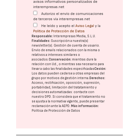
avisos informativos personalizados de
interempresas.net
Autorizo el envío de comunicaciones
de terceros vía interempresas.net
He leído y acepto el
Aviso Legal
y la
Política de Protección de Datos
Responsable:
Interempresas Media, S.L.U.
Finalidades:
Suscripción a nuestra(s)
newsletter(s). Gestión de cuenta de usuario.
Envío de emails relacionados con la misma o
relativos a intereses similares o
asociados.
Conservación:
mientras dure la
relación con Ud., o mientras sea necesario para
llevar a cabo las finalidades especificadas
Cesión:
Los datos pueden cederse a otras
empresas del
grupo
por motivos de gestión interna.
Derechos:
Acceso, rectificación, oposición, supresión,
portabilidad, limitación del tratatamiento y
decisiones automatizadas:
contacte con
nuestro DPD
. Si considera que el tratamiento no
se ajusta a la normativa vigente, puede presentar
reclamación ante la
AEPD
.
Más información:
Política de Protección de Datos