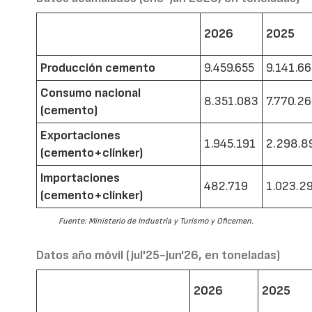
2026
2025
Producción cemento
9.459.655
9.141.6
Consumo nacional
8.351.083
7.770.2
(cemento)
Exportaciones
1.945.191
2.298.8
(cemento+clínker)
Importaciones
482.719
1.023.2
(cemento+clínker)
Fuente: Ministerio de Industria y Turismo y Oficemen.
Datos año móvil (jul'25-jun'26, en toneladas)
2026
2025