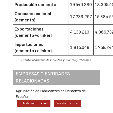
Producción cemento
19.540.280
18.305.4
Consumo nacional
17.233.297
15.384.5
(cemento)
Exportaciones
4.139.213
4.866.73
(cemento+clínker)
Importaciones
1.815.049
1.759.24
(cemento+clínker)
Fuente: Ministerio de Industria y Turismo y Oficemen.
EMPRESAS O ENTIDADES
RELACIONADAS
Agrupación de Fabricantes de Cemento de
España
Solicitar información
Ver stand virtual