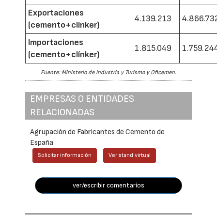
Exportaciones
4.139.213
4.866.73
(cemento+clínker)
Importaciones
1.815.049
1.759.24
(cemento+clínker)
Fuente: Ministerio de Industria y Turismo y Oficemen.
EMPRESAS O ENTIDADES
RELACIONADAS
Agrupación de Fabricantes de Cemento de
España
Solicitar información
Ver stand virtual
ver/escribir comentarios