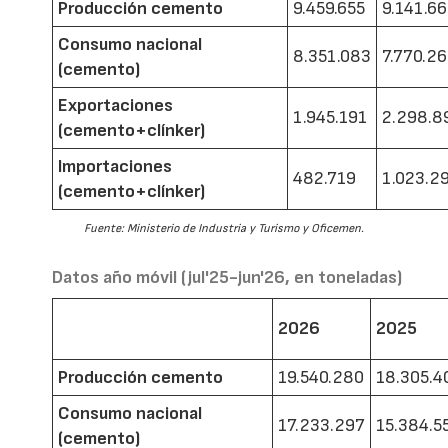
Producción cemento
9.459.655
9.141.6
Consumo nacional
8.351.083
7.770.2
(cemento)
Exportaciones
1.945.191
2.298.8
(cemento+clínker)
Importaciones
482.719
1.023.2
(cemento+clínker)
Fuente: Ministerio de Industria y Turismo y Oficemen.
Datos año móvil (jul'25-jun'26, en toneladas)
2026
2025
Producción cemento
19.540.280
18.305.4
Consumo nacional
17.233.297
15.384.5
(cemento)