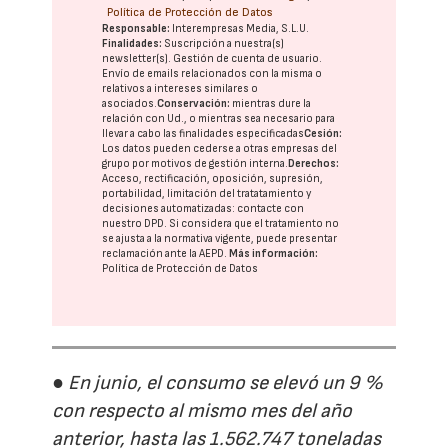
Política de Protección de Datos
Responsable:
Interempresas Media, S.L.U.
Finalidades:
Suscripción a nuestra(s)
newsletter(s). Gestión de cuenta de usuario.
Envío de emails relacionados con la misma o
relativos a intereses similares o
asociados.
Conservación:
mientras dure la
relación con Ud., o mientras sea necesario para
llevar a cabo las finalidades especificadas
Cesión:
Los datos pueden cederse a otras
empresas del
grupo
por motivos de gestión interna.
Derechos:
Acceso, rectificación, oposición, supresión,
portabilidad, limitación del tratatamiento y
decisiones automatizadas:
contacte con
nuestro DPD
. Si considera que el tratamiento no
se ajusta a la normativa vigente, puede presentar
reclamación ante la
AEPD
.
Más información:
Política de Protección de Datos
● En junio, el consumo se elevó un 9 %
con respecto al mismo mes del año
anterior, hasta las 1.562.747 toneladas