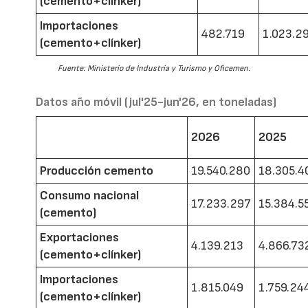
(cemento+clínker)
Importaciones
482.719
1.023.2
(cemento+clínker)
Fuente: Ministerio de Industria y Turismo y Oficemen.
Datos año móvil (jul'25-jun'26, en toneladas)
2026
2025
Producción cemento
19.540.280
18.305.4
Consumo nacional
17.233.297
15.384.5
(cemento)
Exportaciones
4.139.213
4.866.73
(cemento+clínker)
Importaciones
1.815.049
1.759.24
(cemento+clínker)