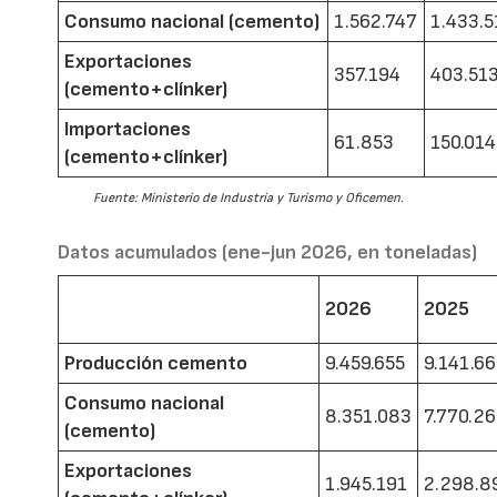
Consumo nacional (cemento)
1.562.747
1.433.5
Exportaciones
357.194
403.51
(cemento+clínker)
Importaciones
61.853
150.014
(cemento+clínker)
Fuente: Ministerio de Industria y Turismo y Oficemen.
Datos acumulados (ene-jun 2026, en toneladas)
2026
2025
Producción cemento
9.459.655
9.141.6
Consumo nacional
8.351.083
7.770.2
(cemento)
Exportaciones
1.945.191
2.298.8