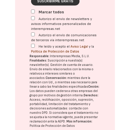
SUSCRIBIRME GRATIS
Marcar todos
Autorizo el envío de newsletters y
avisos informativos personalizados de
interempresas.net
Autorizo el envío de comunicaciones
de terceros vía interempresas.net
He leído y acepto el
Aviso Legal
y la
Política de Protección de Datos
Responsable:
Interempresas Media, S.L.U.
Finalidades:
Suscripción a nuestra(s)
newsletter(s). Gestión de cuenta de usuario.
Envío de emails relacionados con la misma o
relativos a intereses similares o
asociados.
Conservación:
mientras dure la
relación con Ud., o mientras sea necesario para
llevar a cabo las finalidades especificadas
Cesión:
Los datos pueden cederse a otras
empresas del
grupo
por motivos de gestión interna.
Derechos:
Acceso, rectificación, oposición, supresión,
portabilidad, limitación del tratatamiento y
decisiones automatizadas:
contacte con
nuestro DPD
. Si considera que el tratamiento no
se ajusta a la normativa vigente, puede presentar
reclamación ante la
AEPD
.
Más información:
Política de Protección de Datos