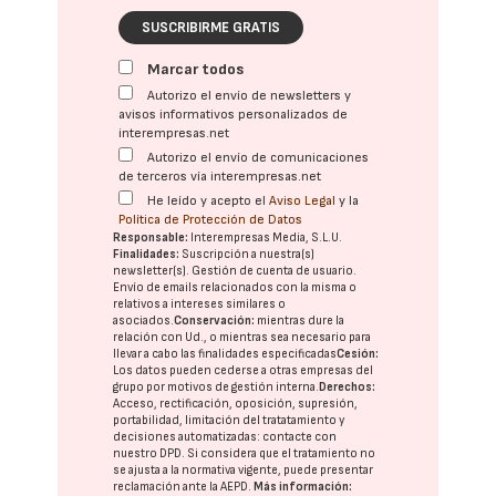
SUSCRIBIRME GRATIS
Marcar todos
Autorizo el envío de newsletters y
avisos informativos personalizados de
interempresas.net
Autorizo el envío de comunicaciones
de terceros vía interempresas.net
He leído y acepto el
Aviso Legal
y la
Política de Protección de Datos
Responsable:
Interempresas Media, S.L.U.
Finalidades:
Suscripción a nuestra(s)
newsletter(s). Gestión de cuenta de usuario.
Envío de emails relacionados con la misma o
relativos a intereses similares o
asociados.
Conservación:
mientras dure la
relación con Ud., o mientras sea necesario para
llevar a cabo las finalidades especificadas
Cesión:
Los datos pueden cederse a otras
empresas del
grupo
por motivos de gestión interna.
Derechos:
Acceso, rectificación, oposición, supresión,
portabilidad, limitación del tratatamiento y
decisiones automatizadas:
contacte con
nuestro DPD
. Si considera que el tratamiento no
se ajusta a la normativa vigente, puede presentar
reclamación ante la
AEPD
.
Más información: