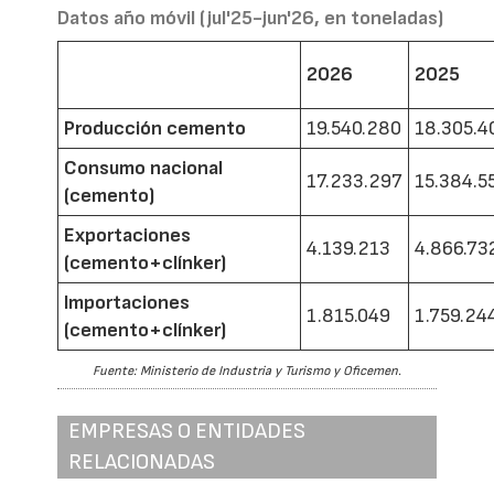
Datos año móvil (jul'25-jun'26, en toneladas)
2026
2025
Producción cemento
19.540.280
18.305.4
Consumo nacional
17.233.297
15.384.5
(cemento)
Exportaciones
4.139.213
4.866.73
(cemento+clínker)
Importaciones
1.815.049
1.759.24
(cemento+clínker)
Fuente: Ministerio de Industria y Turismo y Oficemen.
EMPRESAS O ENTIDADES
RELACIONADAS