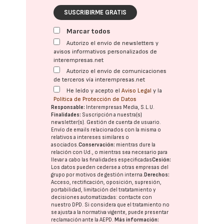
SUSCRIBIRME GRATIS
Marcar todos
Autorizo el envío de newsletters y
avisos informativos personalizados de
interempresas.net
Autorizo el envío de comunicaciones
de terceros vía interempresas.net
He leído y acepto el
Aviso Legal
y la
Política de Protección de Datos
Responsable:
Interempresas Media, S.L.U.
Finalidades:
Suscripción a nuestra(s)
newsletter(s). Gestión de cuenta de usuario.
Envío de emails relacionados con la misma o
relativos a intereses similares o
asociados.
Conservación:
mientras dure la
relación con Ud., o mientras sea necesario para
llevar a cabo las finalidades especificadas
Cesión:
Los datos pueden cederse a otras
empresas del
grupo
por motivos de gestión interna.
Derechos:
Acceso, rectificación, oposición, supresión,
portabilidad, limitación del tratatamiento y
decisiones automatizadas:
contacte con
nuestro DPD
. Si considera que el tratamiento no
se ajusta a la normativa vigente, puede presentar
reclamación ante la
AEPD
.
Más información: