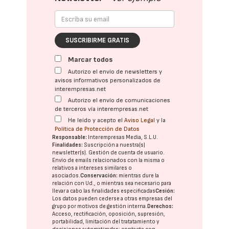
SUSCRIBIRME GRATIS
Marcar todos
Autorizo el envío de newsletters y
avisos informativos personalizados de
interempresas.net
Autorizo el envío de comunicaciones
de terceros vía interempresas.net
He leído y acepto el
Aviso Legal
y la
Política de Protección de Datos
Responsable:
Interempresas Media, S.L.U.
Finalidades:
Suscripción a nuestra(s)
newsletter(s). Gestión de cuenta de usuario.
Envío de emails relacionados con la misma o
relativos a intereses similares o
asociados.
Conservación:
mientras dure la
relación con Ud., o mientras sea necesario para
llevar a cabo las finalidades especificadas
Cesión:
Los datos pueden cederse a otras
empresas del
grupo
por motivos de gestión interna.
Derechos:
Acceso, rectificación, oposición, supresión,
portabilidad, limitación del tratatamiento y