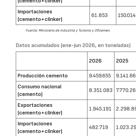
(cemento+clínker)
Importaciones
61.853
150.014
(cemento+clínker)
Fuente: Ministerio de Industria y Turismo y Oficemen.
Datos acumulados (ene-jun 2026, en toneladas)
2026
2025
Producción cemento
9.459.655
9.141.6
Consumo nacional
8.351.083
7.770.2
(cemento)
Exportaciones
1.945.191
2.298.8
(cemento+clínker)
Importaciones
482.719
1.023.2
(cemento+clínker)