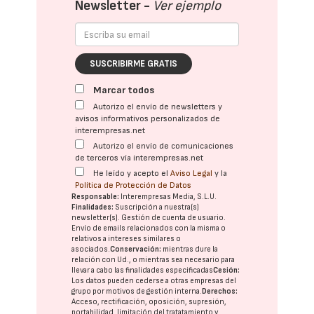
Newsletter -
Ver ejemplo
SUSCRIBIRME GRATIS
Marcar todos
Autorizo el envío de newsletters y
avisos informativos personalizados de
interempresas.net
Autorizo el envío de comunicaciones
de terceros vía interempresas.net
He leído y acepto el
Aviso Legal
y la
Política de Protección de Datos
Responsable:
Interempresas Media, S.L.U.
Finalidades:
Suscripción a nuestra(s)
newsletter(s). Gestión de cuenta de usuario.
Envío de emails relacionados con la misma o
relativos a intereses similares o
asociados.
Conservación:
mientras dure la
relación con Ud., o mientras sea necesario para
llevar a cabo las finalidades especificadas
Cesión:
Los datos pueden cederse a otras
empresas del
grupo
por motivos de gestión interna.
Derechos:
Acceso, rectificación, oposición, supresión,
portabilidad, limitación del tratatamiento y