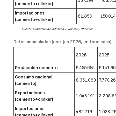
357.194
403.51
(cemento+clínker)
Importaciones
61.853
150.014
(cemento+clínker)
Fuente: Ministerio de Industria y Turismo y Oficemen.
Datos acumulados (ene-jun 2026, en toneladas)
2026
2025
Producción cemento
9.459.655
9.141.6
Consumo nacional
8.351.083
7.770.2
(cemento)
Exportaciones
1.945.191
2.298.8
(cemento+clínker)
Importaciones
482.719
1.023.2
(cemento+clínker)