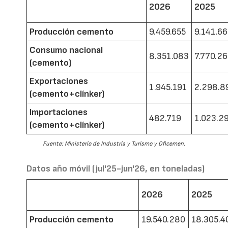
2026
2025
Producción cemento
9.459.655
9.141.6
Consumo nacional
8.351.083
7.770.2
(cemento)
Exportaciones
1.945.191
2.298.8
(cemento+clínker)
Importaciones
482.719
1.023.2
(cemento+clínker)
Fuente: Ministerio de Industria y Turismo y Oficemen.
Datos año móvil (jul'25-jun'26, en toneladas)
2026
2025
Producción cemento
19.540.280
18.305.4