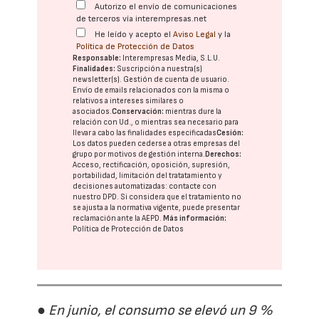
Autorizo el envío de comunicaciones
de terceros vía interempresas.net
He leído y acepto el
Aviso Legal
y la
Política de Protección de Datos
Responsable:
Interempresas Media, S.L.U.
Finalidades:
Suscripción a nuestra(s)
newsletter(s). Gestión de cuenta de usuario.
Envío de emails relacionados con la misma o
relativos a intereses similares o
asociados.
Conservación:
mientras dure la
relación con Ud., o mientras sea necesario para
llevar a cabo las finalidades especificadas
Cesión:
Los datos pueden cederse a otras
empresas del
grupo
por motivos de gestión interna.
Derechos:
Acceso, rectificación, oposición, supresión,
portabilidad, limitación del tratatamiento y
decisiones automatizadas:
contacte con
nuestro DPD
. Si considera que el tratamiento no
se ajusta a la normativa vigente, puede presentar
reclamación ante la
AEPD
.
Más información:
Política de Protección de Datos
● En junio, el consumo se elevó un 9 %