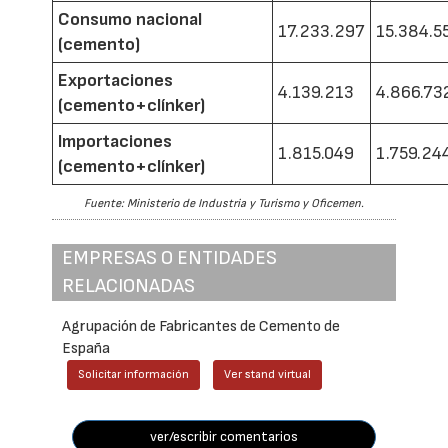
Consumo nacional
17.233.297
15.384.5
(cemento)
Exportaciones
4.139.213
4.866.73
(cemento+clínker)
Importaciones
1.815.049
1.759.24
(cemento+clínker)
Fuente: Ministerio de Industria y Turismo y Oficemen.
EMPRESAS O ENTIDADES
RELACIONADAS
Agrupación de Fabricantes de Cemento de
España
Solicitar información
Ver stand virtual
ver/escribir comentarios