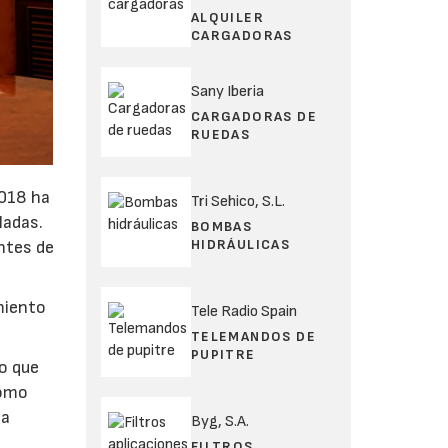
ALQUILER
CARGADORAS
Sany Iberia
CARGADORAS DE
RUEDAS
2018 ha
Tri Sehico, S.L.
ladas.
BOMBAS
HIDRÁULICAS
ntes de
miento
Tele Radio Spain
TELEMANDOS DE
PUPITRE
to que
como
 a
Byg, S.A.
FILTROS