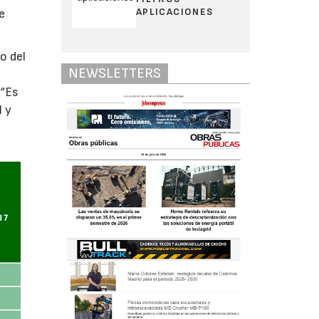
APLICACIONES
e
o del
NEWSLETTERS
 “Es
l y