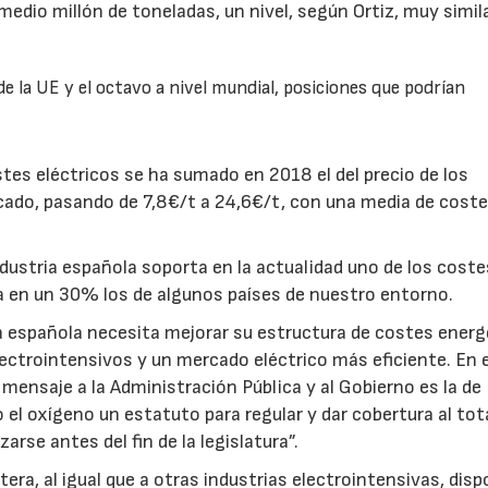
medio millón de toneladas, un nivel, según Ortiz, muy simila
 la UE y el octavo a nivel mundial, posiciones que podrían
tes eléctricos se ha sumado en 2018 el del precio de los
icado, pasando de 7,8€/t a 24,6€/t, con una media de coste
 industria española soporta en la actualidad uno de los cost
ta en un 30% los de algunos países de nuestro entorno.
ia española necesita mejorar su estructura de costes ener
ectrointensivos y un mercado eléctrico más eficiente. En 
 mensaje a la Administración Pública y al Gobierno es la de
el oxígeno un estatuto para regular y dar cobertura al tot
rse antes del fin de la legislatura”.
tera, al igual que a otras industrias electrointensivas, dis