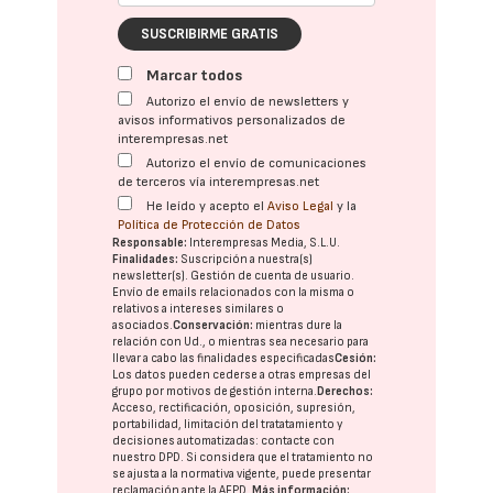
SUSCRIBIRME GRATIS
Marcar todos
Autorizo el envío de newsletters y
avisos informativos personalizados de
interempresas.net
Autorizo el envío de comunicaciones
de terceros vía interempresas.net
He leído y acepto el
Aviso Legal
y la
Política de Protección de Datos
Responsable:
Interempresas Media, S.L.U.
Finalidades:
Suscripción a nuestra(s)
newsletter(s). Gestión de cuenta de usuario.
Envío de emails relacionados con la misma o
relativos a intereses similares o
asociados.
Conservación:
mientras dure la
relación con Ud., o mientras sea necesario para
llevar a cabo las finalidades especificadas
Cesión:
Los datos pueden cederse a otras
empresas del
grupo
por motivos de gestión interna.
Derechos:
Acceso, rectificación, oposición, supresión,
portabilidad, limitación del tratatamiento y
decisiones automatizadas:
contacte con
nuestro DPD
. Si considera que el tratamiento no
se ajusta a la normativa vigente, puede presentar
reclamación ante la
AEPD
.
Más información: