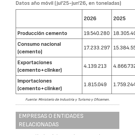
Datos año móvil (jul'25-jun'26, en toneladas)
2026
2025
Producción cemento
19.540.280
18.305.4
Consumo nacional
17.233.297
15.384.5
(cemento)
Exportaciones
4.139.213
4.866.73
(cemento+clínker)
Importaciones
1.815.049
1.759.24
(cemento+clínker)
Fuente: Ministerio de Industria y Turismo y Oficemen.
EMPRESAS O ENTIDADES
RELACIONADAS