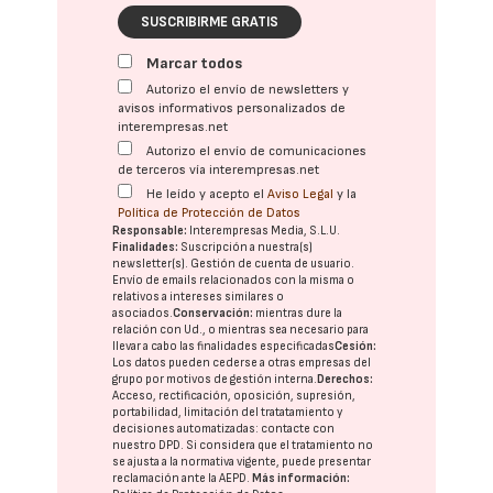
SUSCRIBIRME GRATIS
Marcar todos
Autorizo el envío de newsletters y
avisos informativos personalizados de
interempresas.net
Autorizo el envío de comunicaciones
de terceros vía interempresas.net
He leído y acepto el
Aviso Legal
y la
Política de Protección de Datos
Responsable:
Interempresas Media, S.L.U.
Finalidades:
Suscripción a nuestra(s)
newsletter(s). Gestión de cuenta de usuario.
Envío de emails relacionados con la misma o
relativos a intereses similares o
asociados.
Conservación:
mientras dure la
relación con Ud., o mientras sea necesario para
llevar a cabo las finalidades especificadas
Cesión:
Los datos pueden cederse a otras
empresas del
grupo
por motivos de gestión interna.
Derechos:
Acceso, rectificación, oposición, supresión,
portabilidad, limitación del tratatamiento y
decisiones automatizadas:
contacte con
nuestro DPD
. Si considera que el tratamiento no
se ajusta a la normativa vigente, puede presentar
reclamación ante la
AEPD
.
Más información: