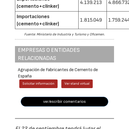
4.139.213
4.866.73
(cemento+clínker)
Importaciones
1.815.049
1.759.24
(cemento+clínker)
Fuente: Ministerio de Industria y Turismo y Oficemen.
EMPRESAS O ENTIDADES
RELACIONADAS
Agrupación de Fabricantes de Cemento de
España
Solicitar información
Ver stand virtual
ver/escribir comentarios
El 23 de septiembre tendrá lugar el