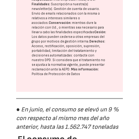
Finalidades:
Suscripción a nuestra(s)
newsletter(s). Gestión de cuenta de usuario.
Envío de emails relacionados con la misma o
relativos a intereses similares o
asociados.
Conservación:
mientras dure la
relación con Ud., o mientras sea necesario para
llevar a cabo las finalidades especificadas
Cesión:
Los datos pueden cederse a otras
empresas del
grupo
por motivos de gestión interna.
Derechos:
Acceso, rectificación, oposición, supresión,
portabilidad, limitación del tratatamiento y
decisiones automatizadas:
contacte con
nuestro DPD
. Si considera que el tratamiento no
se ajusta a la normativa vigente, puede presentar
reclamación ante la
AEPD
.
Más información:
Política de Protección de Datos
● En junio, el consumo se elevó un 9 %
con respecto al mismo mes del año
anterior, hasta las 1.562.747 toneladas