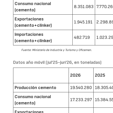
Consumo nacional
8.351.083
7.770.2
(cemento)
Exportaciones
1.945.191
2.298.8
(cemento+clínker)
Importaciones
482.719
1.023.2
(cemento+clínker)
Fuente: Ministerio de Industria y Turismo y Oficemen.
Datos año móvil (jul'25-jun'26, en toneladas)
2026
2025
Producción cemento
19.540.280
18.305.4
Consumo nacional
17.233.297
15.384.5
(cemento)
Exportaciones