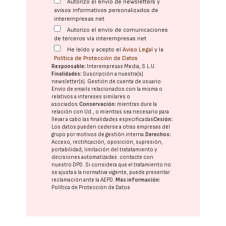
Autorizo el envío de newsletters y
avisos informativos personalizados de
interempresas.net
Autorizo el envío de comunicaciones
de terceros vía interempresas.net
He leído y acepto el
Aviso Legal
y la
Política de Protección de Datos
Responsable:
Interempresas Media, S.L.U.
Finalidades:
Suscripción a nuestra(s)
newsletter(s). Gestión de cuenta de usuario.
Envío de emails relacionados con la misma o
relativos a intereses similares o
asociados.
Conservación:
mientras dure la
relación con Ud., o mientras sea necesario para
llevar a cabo las finalidades especificadas
Cesión:
Los datos pueden cederse a otras
empresas del
grupo
por motivos de gestión interna.
Derechos:
Acceso, rectificación, oposición, supresión,
portabilidad, limitación del tratatamiento y
decisiones automatizadas:
contacte con
nuestro DPD
. Si considera que el tratamiento no
se ajusta a la normativa vigente, puede presentar
reclamación ante la
AEPD
.
Más información:
Política de Protección de Datos