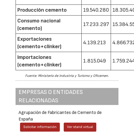
Producción cemento
19.540.280
18.305.4
Consumo nacional
17.233.297
15.384.5
(cemento)
Exportaciones
4.139.213
4.866.73
(cemento+clínker)
Importaciones
1.815.049
1.759.24
(cemento+clínker)
Fuente: Ministerio de Industria y Turismo y Oficemen.
EMPRESAS O ENTIDADES
RELACIONADAS
Agrupación de Fabricantes de Cemento de
España
Solicitar información
Ver stand virtual