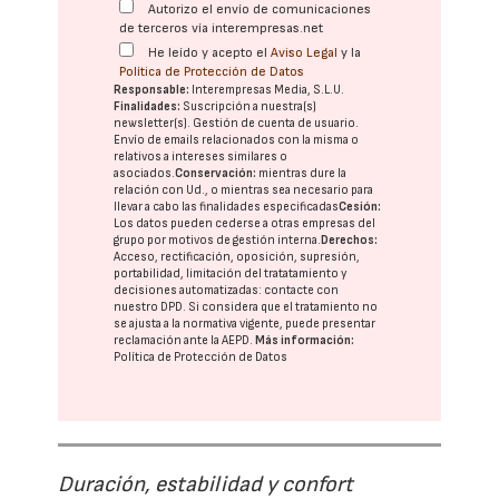
Autorizo el envío de comunicaciones
de terceros vía interempresas.net
He leído y acepto el
Aviso Legal
y la
Política de Protección de Datos
Responsable:
Interempresas Media, S.L.U.
Finalidades:
Suscripción a nuestra(s)
newsletter(s). Gestión de cuenta de usuario.
Envío de emails relacionados con la misma o
relativos a intereses similares o
asociados.
Conservación:
mientras dure la
relación con Ud., o mientras sea necesario para
llevar a cabo las finalidades especificadas
Cesión:
Los datos pueden cederse a otras
empresas del
grupo
por motivos de gestión interna.
Derechos:
Acceso, rectificación, oposición, supresión,
portabilidad, limitación del tratatamiento y
decisiones automatizadas:
contacte con
nuestro DPD
. Si considera que el tratamiento no
se ajusta a la normativa vigente, puede presentar
reclamación ante la
AEPD
.
Más información:
Política de Protección de Datos
Duración, estabilidad y confort