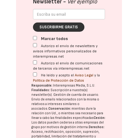
Newsletter -
Ver ejemplo
SUSCRIBIRME GRATIS
Marcar todos
Autorizo el envío de newsletters y
avisos informativos personalizados de
interempresas.net
Autorizo el envío de comunicaciones
de terceros vía interempresas.net
He leído y acepto el
Aviso Legal
y la
Política de Protección de Datos
Responsable:
Interempresas Media, S.L.U.
Finalidades:
Suscripción a nuestra(s)
newsletter(s). Gestión de cuenta de usuario.
Envío de emails relacionados con la misma o
relativos a intereses similares o
asociados.
Conservación:
mientras dure la
relación con Ud., o mientras sea necesario para
llevar a cabo las finalidades especificadas
Cesión:
Los datos pueden cederse a otras
empresas del
grupo
por motivos de gestión interna.
Derechos:
Acceso, rectificación, oposición, supresión,
portabilidad, limitación del tratatamiento y