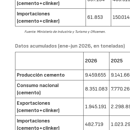
(cemento+clínker)
Importaciones
61.853
150.014
(cemento+clínker)
Fuente: Ministerio de Industria y Turismo y Oficemen.
Datos acumulados (ene-jun 2026, en toneladas)
2026
2025
Producción cemento
9.459.655
9.141.6
Consumo nacional
8.351.083
7.770.2
(cemento)
Exportaciones
1.945.191
2.298.8
(cemento+clínker)
Importaciones
482.719
1.023.2
(cemento+clínker)