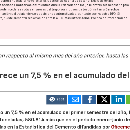
pción a nuestra(s) newsletter(s). Gestión de cuenta de usuario. Envío de emails
o asociados.
Conservación:
mientras dure la relación con Ud., o mientras sea necesario para
ueden cederse a otras
empresas del grupo
por motivos de gestión interna.
Derechos:
imitación del tratatamiento y decisiones automatizadas:
contacte con nuestro DPD
. Si
nte, puede presentar reclamación ante la
AEPD
.
Más información:
Política de Protección de
on respecto al mismo mes del año anterior, hasta las
ece un 7,5 % en el acumulado del
2531
 un 7,5 % en el acumulado del primer semestre del año, 
 toneladas, 580.814 más que en el periodo enero-junio de
adas en la Estadística del Cemento difundidas por
Oficem