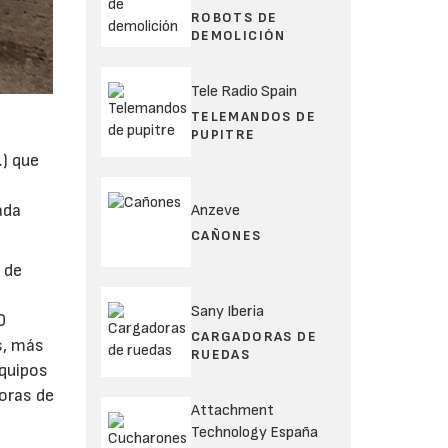
ROBOTS DE
DEMOLICIÓN
Tele Radio Spain
TELEMANDOS DE
PUPITRE
.) que
0
ada
Anzeve
CAÑONES
 de
Sany Iberia
0
CARGADORAS DE
s, más
RUEDAS
quipos
oras de
Attachment
Technology España