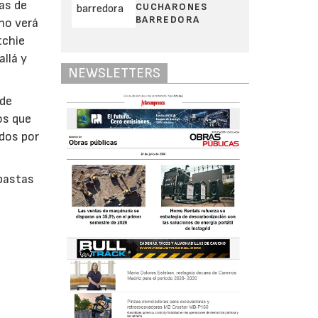
as de
CUCHARONES
BARREDORA
 no verá
tchie
llá y
NEWSLETTERS
 de
pos que
ados por
ubastas