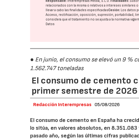
Responsable:
Interempresas Media, S.L.U.
Finalidades:
Suscri
relacionados con la misma o relativos a intereses similares 
llevar a cabo las finalidades especificadas
Cesión:
Los datos p
Acceso, rectificación, oposición, supresión, portabilidad, l
considera que el tratamiento no se ajusta a la normativa vige
Datos
● En junio, el consumo se elevó un 9 % c
1.562.747 toneladas
El consumo de cemento cr
primer semestre de 2026
Redacción Interempresas
05/08/2026
El consumo de cemento en España ha crecido
lo sitúa, en valores absolutos, en 8.351.083
pasado año, según las últimas cifras public