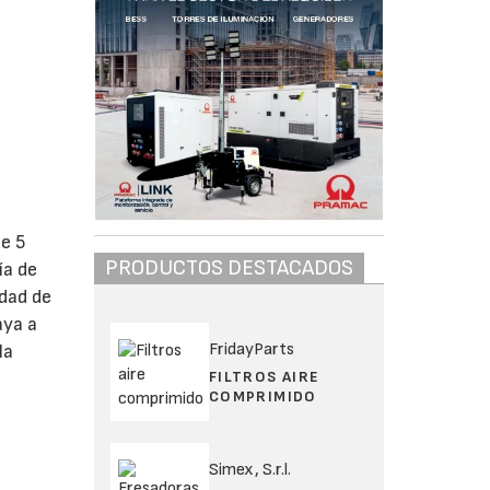
e 5
PRODUCTOS DESTACADOS
ía de
idad de
aya a
FridayParts
la
FILTROS AIRE
COMPRIMIDO
Simex, S.r.l.