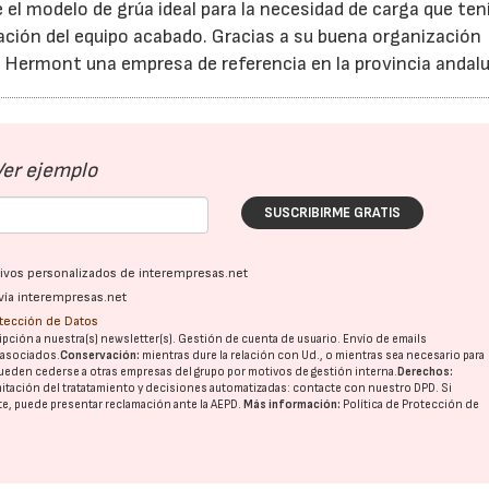
l modelo de grúa ideal para la necesidad de carga que tení
zación del equipo acabado. Gracias a su buena organización
e Hermont una empresa de referencia en la provincia andalu
Ver ejemplo
SUSCRIBIRME GRATIS
ativos personalizados de interempresas.net
vía interempresas.net
otección de Datos
pción a nuestra(s) newsletter(s). Gestión de cuenta de usuario. Envío de emails
o asociados.
Conservación:
mientras dure la relación con Ud., o mientras sea necesario para
ueden cederse a otras
empresas del grupo
por motivos de gestión interna.
Derechos:
imitación del tratatamiento y decisiones automatizadas:
contacte con nuestro DPD
. Si
nte, puede presentar reclamación ante la
AEPD
.
Más información:
Política de Protección de