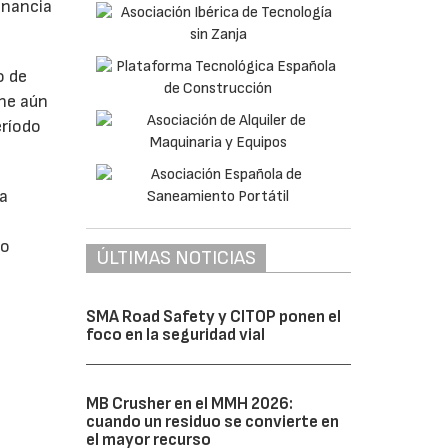
anancia
o de
ne aún
eríodo
da
do
ÚLTIMAS NOTICIAS
SMA Road Safety y CITOP ponen el
foco en la seguridad vial
MB Crusher en el MMH 2026:
cuando un residuo se convierte en
el mayor recurso