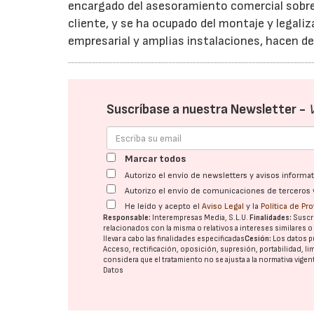
encargado del asesoramiento comercial sobre e
cliente, y se ha ocupado del montaje y legali
empresarial y amplias instalaciones, hacen d
Suscríbase a nuestra Newsletter -
Marcar todos
Autorizo el envío de newsletters y avisos inform
Autorizo el envío de comunicaciones de terceros 
He leído y acepto el
Aviso Legal
y la
Política de Pr
Responsable:
Interempresas Media, S.L.U.
Finalidades:
Suscri
relacionados con la misma o relativos a intereses similares 
llevar a cabo las finalidades especificadas
Cesión:
Los datos p
Acceso, rectificación, oposición, supresión, portabilidad, l
considera que el tratamiento no se ajusta a la normativa vige
Datos