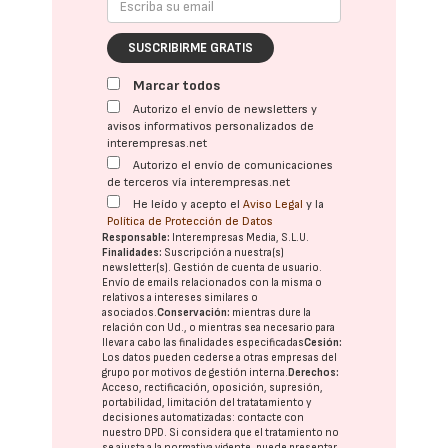
SUSCRIBIRME GRATIS
Marcar todos
Autorizo el envío de newsletters y
avisos informativos personalizados de
interempresas.net
Autorizo el envío de comunicaciones
de terceros vía interempresas.net
He leído y acepto el
Aviso Legal
y la
Política de Protección de Datos
Responsable:
Interempresas Media, S.L.U.
Finalidades:
Suscripción a nuestra(s)
newsletter(s). Gestión de cuenta de usuario.
Envío de emails relacionados con la misma o
relativos a intereses similares o
asociados.
Conservación:
mientras dure la
relación con Ud., o mientras sea necesario para
llevar a cabo las finalidades especificadas
Cesión:
Los datos pueden cederse a otras
empresas del
grupo
por motivos de gestión interna.
Derechos:
Acceso, rectificación, oposición, supresión,
portabilidad, limitación del tratatamiento y
decisiones automatizadas:
contacte con
nuestro DPD
. Si considera que el tratamiento no
se ajusta a la normativa vigente, puede presentar