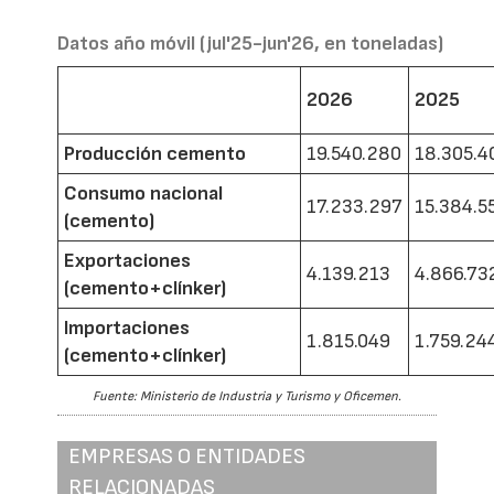
Datos año móvil (jul'25-jun'26, en toneladas)
2026
2025
Producción cemento
19.540.280
18.305.4
Consumo nacional
17.233.297
15.384.5
(cemento)
Exportaciones
4.139.213
4.866.73
(cemento+clínker)
Importaciones
1.815.049
1.759.24
(cemento+clínker)
Fuente: Ministerio de Industria y Turismo y Oficemen.
EMPRESAS O ENTIDADES
RELACIONADAS