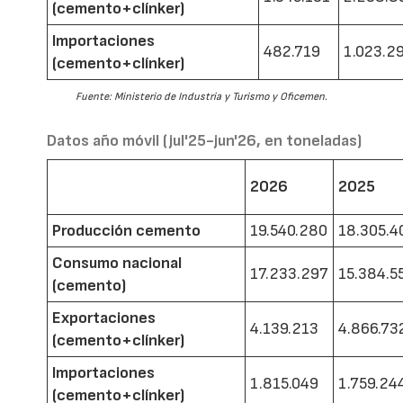
(cemento+clínker)
Importaciones
482.719
1.023.2
(cemento+clínker)
Fuente: Ministerio de Industria y Turismo y Oficemen.
Datos año móvil (jul'25-jun'26, en toneladas)
2026
2025
Producción cemento
19.540.280
18.305.4
Consumo nacional
17.233.297
15.384.5
(cemento)
Exportaciones
4.139.213
4.866.73
(cemento+clínker)
Importaciones
1.815.049
1.759.24
(cemento+clínker)