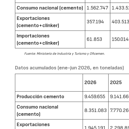
Consumo nacional (cemento)
1.562.747
1.433.5
Exportaciones
357.194
403.51
(cemento+clínker)
Importaciones
61.853
150.014
(cemento+clínker)
Fuente: Ministerio de Industria y Turismo y Oficemen.
Datos acumulados (ene-jun 2026, en toneladas)
2026
2025
Producción cemento
9.459.655
9.141.6
Consumo nacional
8.351.083
7.770.2
(cemento)
Exportaciones
1.945.191
2.298.8