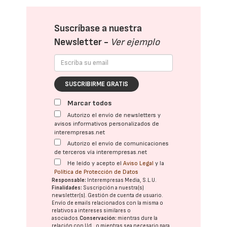
Suscríbase a nuestra
Newsletter -
Ver ejemplo
SUSCRIBIRME GRATIS
Marcar todos
Autorizo el envío de newsletters y
avisos informativos personalizados de
interempresas.net
Autorizo el envío de comunicaciones
de terceros vía interempresas.net
He leído y acepto el
Aviso Legal
y la
Política de Protección de Datos
Responsable:
Interempresas Media, S.L.U.
Finalidades:
Suscripción a nuestra(s)
newsletter(s). Gestión de cuenta de usuario.
Envío de emails relacionados con la misma o
relativos a intereses similares o
asociados.
Conservación:
mientras dure la
relación con Ud., o mientras sea necesario para